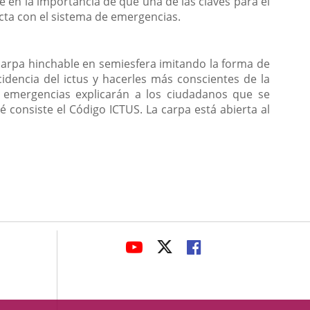
en la importancia de que una de las claves para el
tacta con el sistema de emergencias.
carpa hinchable en semiesfera imitando la forma de
idencia del ictus y hacerles más conscientes de la
e emergencias explicarán a los ciudadanos que se
consiste el Código ICTUS. La carpa está abierta al
avaHeaderSocial
LINK
LINK
LINK
TO
TO
TO
EXTERNAL
EXTERNAL
EXTERNAL
APPLICATION.
APPLICATION.
APPLICATION.