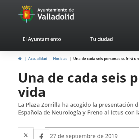
Portal
Jump to content
avaTop
Web
del
Ayuntamiento
valladolid.es
El Ayuntamiento
Tu ciudad
de
Home
Actualidad
Noticias
Una de cada seis personas sufrirá un 
Valladolid
Una de cada seis pe
vida
La Plaza Zorrilla ha acogido la presentación
Española de Neurología y Freno al Ictus con 
Twitter
Enlace
Facebook
Enlace
Fecha
27 de septiembre de 2019