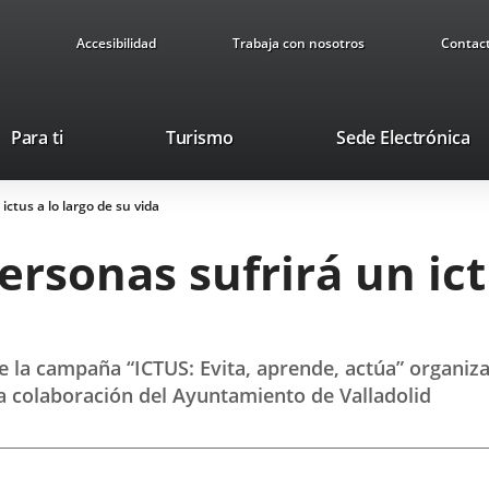
Accesibilidad
Trabaja con nosotros
Contac
This
Li
Para ti
Turismo
Sede Electrónica
link
to
will
ex
ictus a lo largo de su vida
open
ap
in
rsonas sufrirá un ict
a
pop-
up
window.
 de la campaña “ICTUS: Evita, aprende, actúa” organ
la colaboración del Ayuntamiento de Valladolid