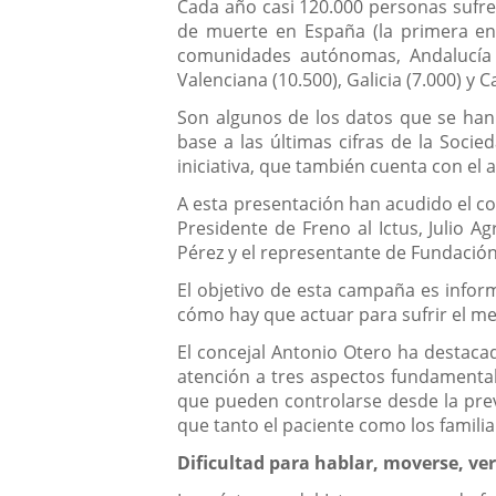
Descripción
Cada año casi 120.000 personas sufre
de muerte en España (la primera en 
comunidades autónomas, Andalucía e
Valenciana (10.500), Galicia (7.000) y Ca
Son algunos de los datos que se han 
base a las últimas cifras de la Soc
iniciativa, que también cuenta con el
A esta presentación han acudido el con
Presidente de Freno al Ictus, Julio 
Pérez y el representante de Fundación
El objetivo de esta campaña es infor
cómo hay que actuar para sufrir el m
El concejal Antonio Otero ha destacad
atención a tres aspectos fundamentales
que pueden controlarse desde la prev
que tanto el paciente como los famili
Dificultad para hablar, moverse, ve