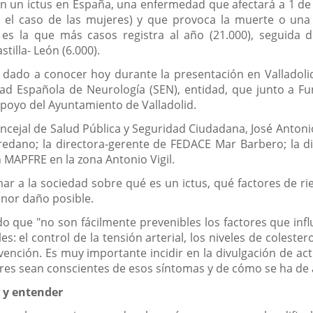
n un ictus en España, una enfermedad que afectará a 1 de
el caso de las mujeres) y que provoca la muerte o una 
s la que más casos registra al año (21.000), seguida d
stilla- León (6.000).
dado a conocer hoy durante la presentación en Valladolid
iedad Española de Neurología (SEN), entidad, que junto a
 apoyo del Ayuntamiento de Valladolid.
cejal de Salud Pública y Seguridad Ciudadana, José Antonio 
Agredano; la directora-gerente de FEDACE Mar Barbero; la d
 MAPFRE en la zona Antonio Vigil.
mar a la sociedad sobre qué es un ictus, qué factores de r
enor daño posible.
o que "no son fácilmente prevenibles los factores que influ
: el control de la tensión arterial, los niveles de coleste
ención. Es muy importante incidir en la divulgación de ac
ares sean conscientes de esos síntomas y de cómo se ha de 
r y entender