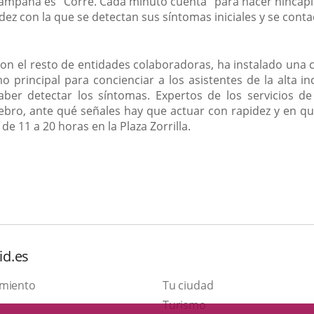
ampaña es "Corre. Cada minuto cuenta" para hacer hincapié 
apidez con la que se detectan sus síntomas iniciales y se con
n el resto de entidades colaboradoras, ha instalado una 
principal para concienciar a los asistentes de la alta inc
ber detectar los síntomas. Expertos de los servicios d
bro, ante qué señales hay que actuar con rapidez y en qué 
de 11 a 20 horas en la Plaza Zorrilla.
id.es
amiento
Tu ciudad
This
Turismo