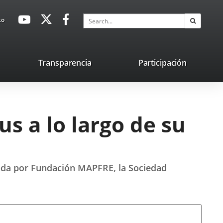
avaHeaderSocial
Link
Link
Link
Search
to
Search
to
to
to
external
external
external
application.
application.
application.
nk
Transparencia
Participación
ternal
plication.
us a lo largo de su
izada por Fundación MAPFRE, la Sociedad