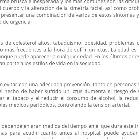
orma brusca e inesperada y los más comunes son las dificul
l cuerpo y la alteración de la simetría facial, así como pr
 presentar una combinación de varios de estos síntomas y 
o de urgencia.
eles de colesterol altos, tabaquismo, obesidad, problemas
o más frecuentes a la hora de sufrir un ictus. La edad es o
aunque puede aparecer a cualquier edad. En los últimos añ
n parte a los estilos de vida en la sociedad.
ían evitar con una adecuada prevención. tanto en persona
e el hecho de haber sufrido un ictus aumenta el riesgo de 
 el tabaco y el reducir el consumo de alcohol, la reducc
roles médicos periódicos, controlando la tensión arterial.
 depende en gran medida del tiempo en el que dura este tra
tomas para acudir cuanto antes al hospital, puede ayudar