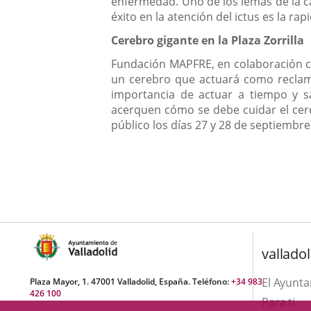
enfermedad. Uno de los lemas de la c
éxito en la atención del ictus es la r
Cerebro gigante en la Plaza Zorrilla
Fundación MAPFRE, en colaboración co
un cerebro que actuará como reclamo 
importancia de actuar a tiempo y sa
acerquen cómo se debe cuidar el cere
público los días 27 y 28 de septiembre 
valladol
El Ayunt
Plaza Mayor, 1. 47001 Valladolid, España. Teléfono:
+34 983
426 100
Para ti