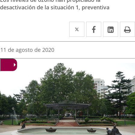
desactivación de la situación 1, preventiva
Twitter
Enlace
Facebook
Enlace
Linked
Enlace
P
a
a
a
una
una
una
Fecha
11 de agosto de 2020
de
aplicación
aplicación
aplica
la
noticia
externa.
externa.
extern