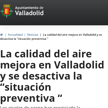
Portal
Jump to content
Web
del
Ayuntamiento
Home
Actualidad
Noticias
La calidad del aire mejora en Valladolid y se
desactiva la “situación preventiva “
de
La calidad del aire
Valladolid
mejora en Valladolid
y se desactiva la
“situación
preventiva “
Los niveles de ozono han propiciado la