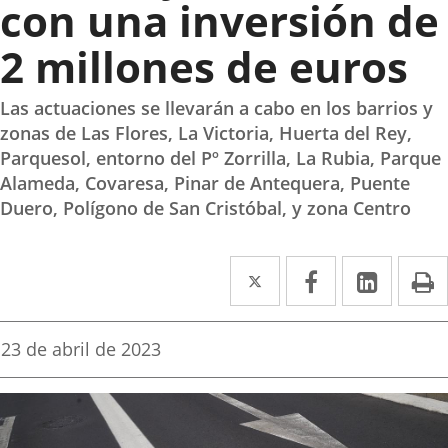
con una inversión de
2 millones de euros
Las actuaciones se llevarán a cabo en los barrios y
zonas de Las Flores, La Victoria, Huerta del Rey,
Parquesol, entorno del Pº Zorrilla, La Rubia, Parque
Alameda, Covaresa, Pinar de Antequera, Puente
Duero, Polígono de San Cristóbal, y zona Centro
Twitter
Enlace
Facebook
Enlace
Linked
Enlace
P
a
a
a
una
una
una
Fecha
23 de abril de 2023
de
aplicación
aplicación
aplica
la
noticia
externa.
externa.
extern