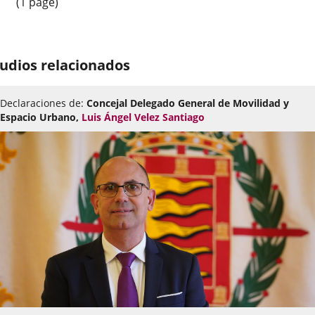
(1 page)
udios relacionados
Declaraciones de:
Concejal Delegado General de Movilidad y
Espacio Urbano,
Luis Ángel Velez Santiago