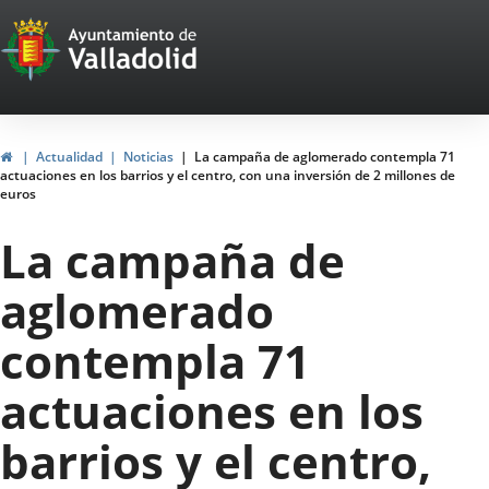
Portal
Jump to content
Web
del
Ayuntamiento
Home
Actualidad
Noticias
La campaña de aglomerado contempla 71
actuaciones en los barrios y el centro, con una inversión de 2 millones de
de
euros
Valladolid
La campaña de
aglomerado
contempla 71
actuaciones en los
barrios y el centro,