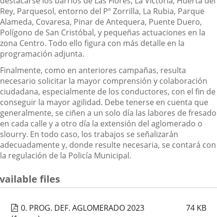
destacarse los barrios de Las Flores, La Victoria, Huerta del
Rey, Parquesol, entorno del Pº Zorrilla, La Rubia, Parque
Alameda, Covaresa, Pinar de Antequera, Puente Duero,
Polígono de San Cristóbal, y pequeñas actuaciones en la
zona Centro. Todo ello figura con más detalle en la
programación adjunta.
Finalmente, como en anteriores campañas, resulta
necesario solicitar la mayor comprensión y colaboración
ciudadana, especialmente de los conductores, con el fin de
conseguir la mayor agilidad. Debe tenerse en cuenta que
generalmente, se ciñen a un solo día las labores de fresado
en cada calle y a otro día la extensión del aglomerado o
slourry. En todo caso, los trabajos se señalizarán
adecuadamente y, donde resulte necesaria, se contará con
la regulación de la Policía Municipal.
vailable files
0. PROG. DEF. AGLOMERADO 2023
74
KB