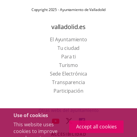
Copyright 2025 - Ayuntamiento de Valladolid
valladolid.es
El Ayuntamiento
Tu ciudad
Para ti
This
Turismo
link
Link
Sede Electrónica
will
to
Transparencia
open
external
Participación
in
application.
a
Otras webs del ayuntamiento
Use of cookies
pop-
aderSocial
LINK
LINK
LINK
This website uses
up
Accept all cookies
TO
TO
TO
cookies to improve
window.
ACCESIBILIDAD
EXTERNAL
EXTERNAL
EXTERNAL