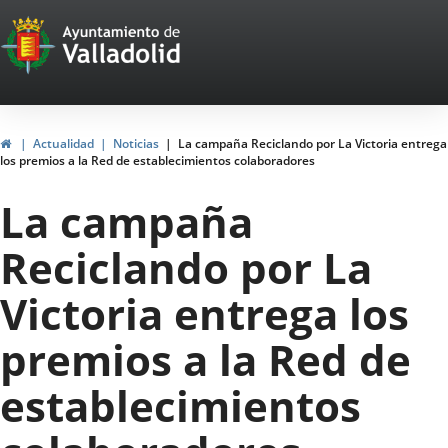
Portal
Jump to content
Web
del
Ayuntamiento
Home
Actualidad
Noticias
La campaña Reciclando por La Victoria entrega
los premios a la Red de establecimientos colaboradores
de
La campaña
Valladolid
Reciclando por La
Victoria entrega los
premios a la Red de
establecimientos