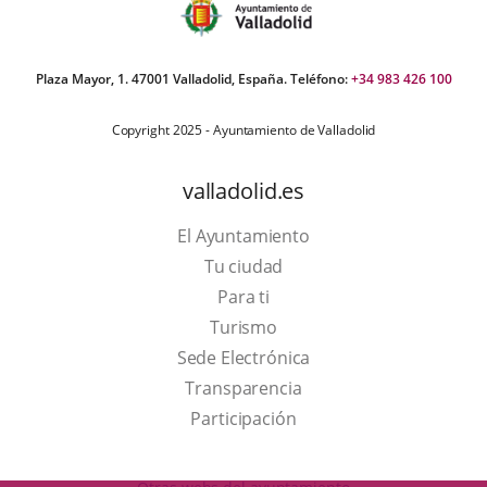
Plaza Mayor, 1. 47001 Valladolid, España. Teléfono:
+34 983 426 100
Copyright 2025 - Ayuntamiento de Valladolid
valladolid.es
El Ayuntamiento
Tu ciudad
Para ti
This
Turismo
link
Link
Sede Electrónica
will
to
Transparencia
open
external
Participación
in
application.
a