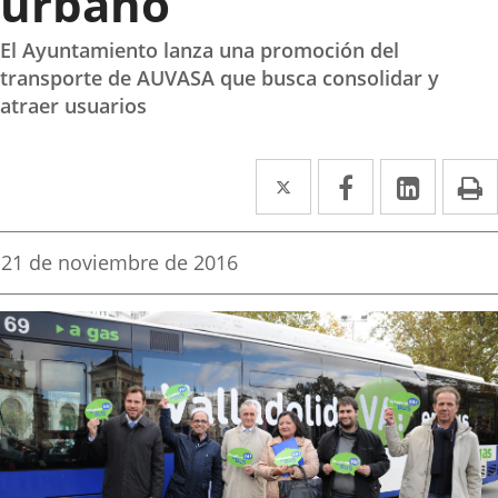
urbano
El Ayuntamiento lanza una promoción del
transporte de AUVASA que busca consolidar y
atraer usuarios
Twitter
Enlace
Facebook
Enlace
Linked
Enlace
P
a
a
a
una
una
una
Fecha
21 de noviembre de 2016
de
aplicación
aplicación
aplica
la
noticia
externa.
externa.
extern