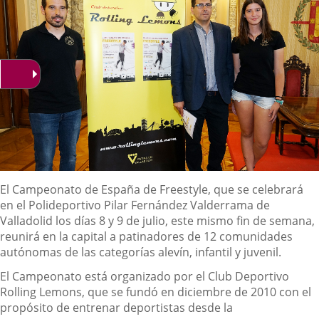
Descripción
El Campeonato de España de Freestyle, que se celebrará
en el Polideportivo Pilar Fernández Valderrama de
Valladolid los días 8 y 9 de julio, este mismo fin de semana,
reunirá en la capital a patinadores de 12 comunidades
autónomas de las categorías alevín, infantil y juvenil.
El Campeonato está organizado por el Club Deportivo
Rolling Lemons, que se fundó en diciembre de 2010 con el
propósito de entrenar deportistas desde la