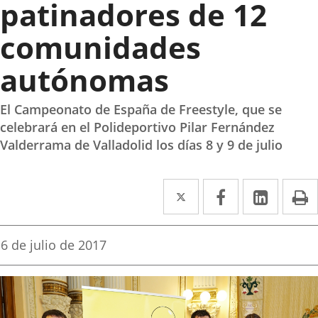
patinadores de 12
comunidades
autónomas
El Campeonato de España de Freestyle, que se
celebrará en el Polideportivo Pilar Fernández
Valderrama de Valladolid los días 8 y 9 de julio
Twitter
Enlace
Facebook
Enlace
Linked
Enlace
P
a
a
a
una
una
una
Fecha
6 de julio de 2017
de
aplicación
aplicación
aplica
la
noticia
externa.
externa.
extern