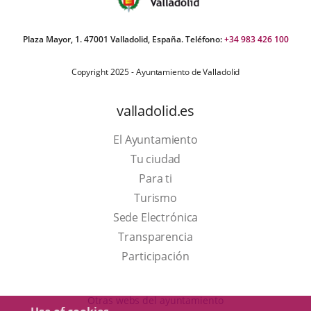
Plaza Mayor, 1. 47001 Valladolid, España. Teléfono:
+34 983 426 100
Copyright 2025 - Ayuntamiento de Valladolid
valladolid.es
El Ayuntamiento
Tu ciudad
Para ti
This
Turismo
link
Link
Sede Electrónica
will
to
Transparencia
open
external
Participación
in
application.
a
Otras webs del ayuntamiento