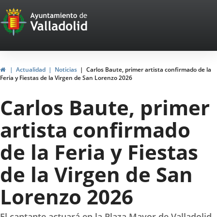
Portal
Jump to content
Web
del
Ayuntamiento
Home
Actualidad
Noticias
Carlos Baute, primer artista confirmado de la
Feria y Fiestas de la Virgen de San Lorenzo 2026
de
Carlos Baute, primer
Valladolid
artista confirmado
de la Feria y Fiestas
de la Virgen de San
Lorenzo 2026
El cantante actuará en la Plaza Mayor de Valladolid