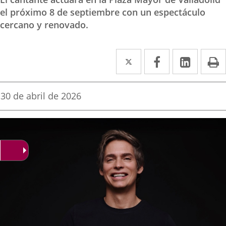
el próximo 8 de septiembre con un espectáculo
cercano y renovado.
Twitter
Enlace
Facebook
Enlace
Linked
Enlace
P
a
a
a
una
una
una
Fecha
30 de abril de 2026
de
aplicación
aplicación
aplica
la
noticia
externa.
externa.
extern