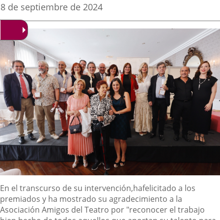
una
una
una
Fecha
8 de septiembre de 2024
de
aplicación
aplicación
aplica
la
noticia
externa.
externa.
extern
Descripción
En el transcurso de su intervención,
ha
felicitado a los
premiados
y ha mostrado su agradecimiento
a la
Asociación Amigos del Teatro por
"reconocer el trabajo