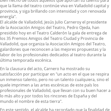
bien hecho de
todos aquellos
que aportan su talento para
que la llama del teatro continúe viva en Valladolid capital y
provincia, y siga brillando con intensidad y con renovada
energía".
El alcalde de Valladolid, Jesús Julio Carnero
y el presidente
de la Asociación Amigos del Teatro, Pedro Ojeda
,
han
presidido hoy
en el Teatro Calderón
la gala de entrega de
los 35 Premios Amigos del Teatro Ciudad y Provincia de
Valladolid
,
que organiza la Asociación Amigos del Teatro,
galardones que reconocen a las mejores propuestas y la
labor de los profesionales dedicados al teatro durante la
última temporada escénica.
En la clausura del acto,
Carnero ha mostrado su
satisfacción por participar en "un acto en el que se respira
un
inmenso talento
,
pero
no un talento cualquiera, sino el
que
le imprimen a las artes escénicas de este país los
profesionales de Valladolid, que llevan
con su buen hacer
a
lo más alto y por todos los rincones de España y del
mundo el nombre de esta tierra".
En este sentido, el
alcalde
ha
recordado que
la finalidad de