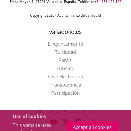
Plaza Mayor, 1. 47001 Valladolid, España. Teléfono:
+34 983 426 100
Copyright 2025 - Ayuntamiento de Valladolid
valladolid.es
El Ayuntamiento
Tu ciudad
Para ti
This
Turismo
link
Link
Sede Electrónica
will
to
Transparencia
open
external
Participación
in
application.
a
Otras webs del ayuntamiento
Use of cookies
pop-
aderSocial
LINK
LINK
LINK
This website uses
up
Accept all cookies
TO
TO
TO