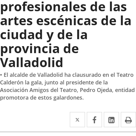
profesionales de las
artes escénicas de la
ciudad y de la
provincia de
Valladolid
• El alcalde de Valladolid ha clausurado en el Teatro
Calderón la gala, junto al presidente de la
Asociación Amigos del Teatro, Pedro Ojeda, entidad
promotora de estos galardones.
Twitter
Enlace
Facebook
Enlace
Linked
Enlace
P
a
a
a