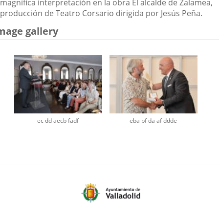
magnífica interpretación en la obra
El alcalde de Zalamea
,
producción de Teatro Corsario dirigida por Jesús Peña.
mage gallery
ec dd aecb fadf
eba bf da af ddde