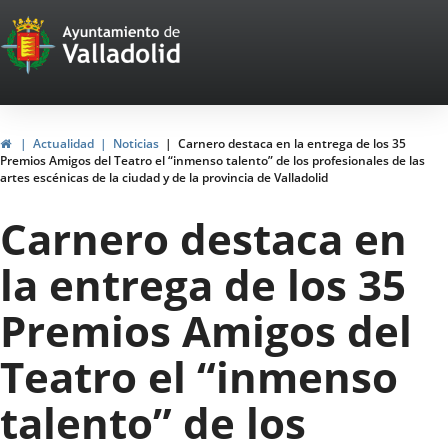
Portal
Jump to content
Web
del
Ayuntamiento
Home
Actualidad
Noticias
Carnero destaca en la entrega de los 35
Premios Amigos del Teatro el “inmenso talento” de los profesionales de las
de
artes escénicas de la ciudad y de la provincia de Valladolid
Valladolid
Carnero destaca en
la entrega de los 35
Premios Amigos del
Teatro el “inmenso
talento” de los