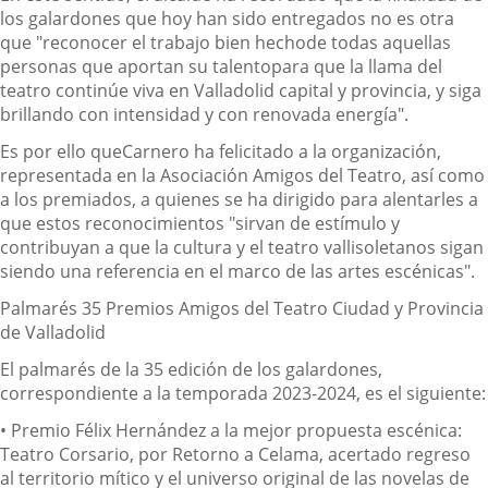
los galardones que hoy han sido entregados
no es otra
que "
reconocer el trabajo bien hecho
de todas aquellas
personas que
aportan su talento
par
a que la llama del
teatro continúe viva en
Valladolid capital y provincia
,
y siga
brillando
con intensidad y con renovada energía
".
Es por ello que
Carnero
ha felicitado
a la organización,
representada en la Asociación Amigos del Teatro, así como
a los premiados, a quienes se ha dirigido para alentarles a
que
est
os
reconocimiento
s
"
sirvan
de estímulo y
contribuya
n
a que
la
cultura y el
t
eatro
vallisoletanos sigan
siendo una referencia en el marco de las artes escénicas".
Palmarés 35
Premios Amigos del Teatro Ciudad y Provincia
de Valladolid
El palmarés de la 35 edición de los galardones,
correspondiente a la temporada 2023-2024, es el siguiente:
•
Premio Félix Hernández a la mejor propuesta escénica
:
Teatro Corsario, por
Retorno a Celama
, acertado regreso
al territorio mítico y el universo original de las novelas de