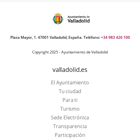
Plaza Mayor, 1. 47001 Valladolid, España. Teléfono:
+34 983 426 100
Copyright 2025 - Ayuntamiento de Valladolid
valladolid.es
El Ayuntamiento
Tu ciudad
Para ti
This
Turismo
link
Link
Sede Electrónica
will
to
Transparencia
open
external
Participación