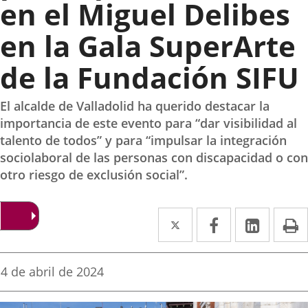
en el Miguel Delibes
en la Gala SuperArte
de la Fundación SIFU
El alcalde de Valladolid ha querido destacar la
importancia de este evento para “dar visibilidad al
talento de todos” y para “impulsar la integración
sociolaboral de las personas con discapacidad o con
otro riesgo de exclusión social”.
Twitter
Enlace
Facebook
Enlace
Linked
Enlace
P
a
a
a
una
una
una
Fecha
4 de abril de 2024
de
aplicación
aplicación
aplica
la