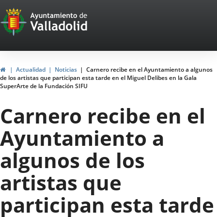
Portal
Jump to content
Web
del
Ayuntamiento
Home
Actualidad
Noticias
Carnero recibe en el Ayuntamiento a algunos
de los artistas que participan esta tarde en el Miguel Delibes en la Gala
de
SuperArte de la Fundación SIFU
Valladolid
Carnero recibe en el
Ayuntamiento a
algunos de los
artistas que
participan esta tarde