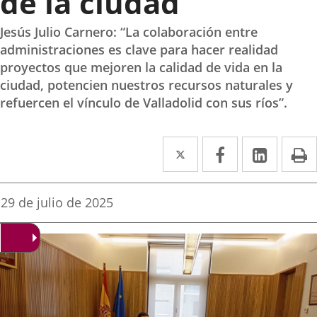
de la ciudad
Jesús Julio Carnero: “La colaboración entre
administraciones es clave para hacer realidad
proyectos que mejoren la calidad de vida en la
ciudad, potencien nuestros recursos naturales y
refuercen el vínculo de Valladolid con sus ríos”.
Twitter
Enlace
Facebook
Enlace
Linked
Enlace
P
a
a
a
una
una
una
Fecha
29 de julio de 2025
de
aplicación
aplicación
aplica
la
noticia
externa.
externa.
extern