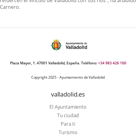
refuercen el vínculo de Valladolid con sus ríos", ha añadido
Carnero.
Plaza Mayor, 1. 47001 Valladolid, España. Teléfono:
+34 983 426 100
Copyright 2025 - Ayuntamiento de Valladolid
valladolid.es
El Ayuntamiento
Tu ciudad
Para ti
This
Turismo