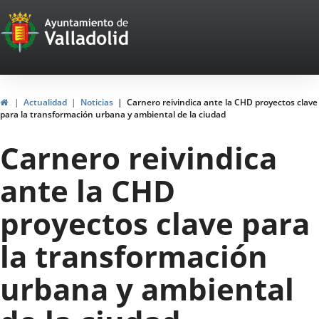
Portal
Jump to content
Web
del
Ayuntamiento
Home
Actualidad
Noticias
Carnero reivindica ante la CHD proyectos clave
para la transformación urbana y ambiental de la ciudad
de
Carnero reivindica
Valladolid
ante la CHD
proyectos clave para
la transformación
urbana y ambiental