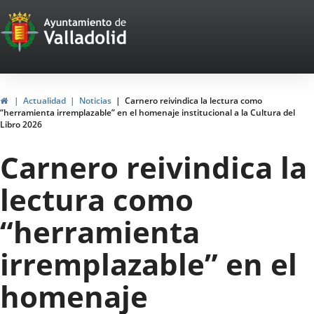
Portal
Jump to content
Web
del
Ayuntamiento
Home
Actualidad
Noticias
Carnero reivindica la lectura como
“herramienta irremplazable” en el homenaje institucional a la Cultura del
de
Libro 2026
Valladolid
Carnero reivindica la
lectura como
“herramienta
irremplazable” en el
homenaje