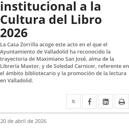
institucional a la
Cultura del Libro
2026
La Casa Zorrilla acoge este acto en el que el
Ayuntamiento de Valladolid ha reconocido la
trayectoria de Maximiano San José, alma de la
Librería Maxtor, y de Soledad Carnicer, referente en
el ámbito bibliotecario y la promoción de la lectura
en Valladolid.
Twitter
Enlace
Facebook
Enlace
Linked
Enlace
P
a
a
a
una
una
una
Fecha
20 de abril de 2026
de
aplicación
aplicación
aplica