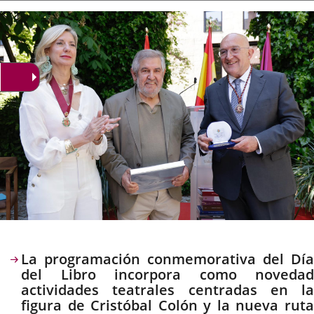
la
noticia
externa.
externa.
extern
Descripción
La programación conmemorativa del Día
del Libro incorpora como novedad
actividades teatrales centradas en la
figura de Cristóbal Colón y la nueva ruta