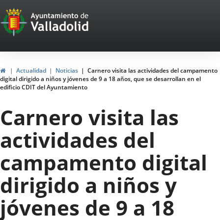
Portal
Jump to content
Web
del
Ayuntamiento
Home
Actualidad
Noticias
Carnero visita las actividades del campamento
digital dirigido a niños y jóvenes de 9 a 18 años, que se desarrollan en el
de
edificio CDIT del Ayuntamiento
Valladolid
Carnero visita las
actividades del
campamento digital
dirigido a niños y
jóvenes de 9 a 18