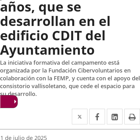
años, que se
desarrollan en el
edificio CDIT del
Ayuntamiento
La iniciativa formativa del campamento está
organizada por la Fundación Cibervoluntarios en
colaboración con la FEMP, y cuenta con el apoyo del
consistorio vallisoletano, que cede el espacio para
su desarrollo.
Twitter
Enlace
Facebook
Enlace
Linked
Enlace
P
a
a
a
una
una
una
Fecha
1 de julio de 2025