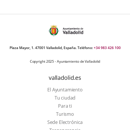
Plaza Mayor, 1. 47001 Valladolid, España. Teléfono:
+34 983 426 100
Copyright 2025 - Ayuntamiento de Valladolid
valladolid.es
El Ayuntamiento
Tu ciudad
Para ti
This
Turismo
link
Link
Sede Electrónica
will
to