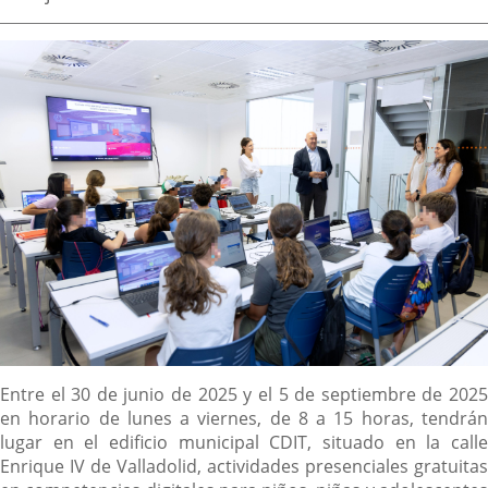
de
aplicación
aplicación
aplica
la
noticia
externa.
externa.
extern
Descripción
Entre el 30 de junio de 2025 y el 5 de septiembre de 2025
en horario de lunes a viernes, de 8 a 15 horas, tendrán
lugar en el edificio municipal CDIT, situado en la calle
Enrique IV de Valladolid, actividades presenciales gratuitas