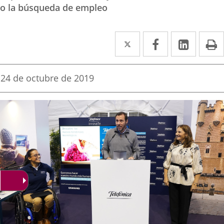
o la búsqueda de empleo
Twitter
Enlace
Facebook
Enlace
Linked
Enlace
P
a
a
a
una
una
una
Fecha
24 de octubre de 2019
de
aplicación
aplicación
aplica
la
noticia
externa.
externa.
extern