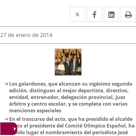
Twitter
Enlace
Facebook
Enlace
Linked
Enlace
P
a
a
a
una
una
una
Fecha
27 de enero de 2014
de
aplicación
aplicación
aplica
la
noticia
externa.
externa.
extern
Descripción
Los galardones, que alcanzan su vigésimo segunda
edición, distinguen al mejor deportista, directivo,
entidad, entrenador, delegación provincial, juez
árbitro y centro escolar, y se completa con varias
menciones especiales
En el trascurso del acto, que ha presidido el alcalde
junto al presidente del Comité Olímpico Español, ha
tenido lugar el nombramiento del periodista José