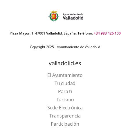
Plaza Mayor, 1. 47001 Valladolid, España. Teléfono:
+34 983 426 100
Copyright 2025 - Ayuntamiento de Valladolid
valladolid.es
El Ayuntamiento
Tu ciudad
Para ti
This
Turismo
link
Link
Sede Electrónica
will
to
Transparencia
open
external
Participación