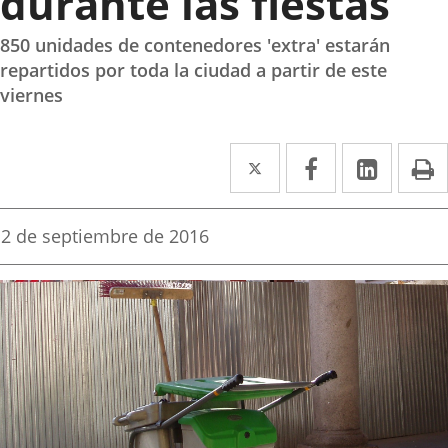
durante las fiestas
850 unidades de contenedores 'extra' estarán
repartidos por toda la ciudad a partir de este
viernes
Twitter
Enlace
Facebook
Enlace
Linked
Enlace
P
a
a
a
una
una
una
Fecha
2 de septiembre de 2016
de
aplicación
aplicación
aplica
la
noticia
externa.
externa.
extern