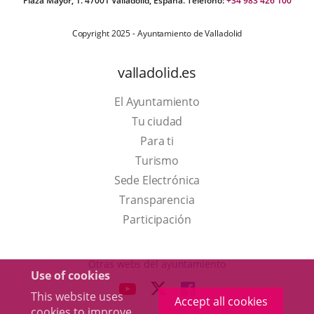
Plaza Mayor, 1. 47001 Valladolid, España. Teléfono:
+34 983 426 100
Copyright 2025 - Ayuntamiento de Valladolid
valladolid.es
El Ayuntamiento
Tu ciudad
Para ti
This
Turismo
link
Link
Sede Electrónica
will
to
Transparencia
open
external
Participación
in
application.
a
Otras webs del ayuntamiento
Use of cookies
pop-
aderSocial
LINK
LINK
LINK
This website uses
up
Accept all cookies
TO
TO
TO
cookies to improve