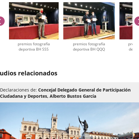
previus
premios fotografía
premios fotografía
premio
deportiva BH SSS
deportiva BH QQQ
depor
umber
udios relacionados
iders:
5
Declaraciones de:
Concejal Delegado General de Participación
Ciudadana y Deportes, Alberto Bustos García