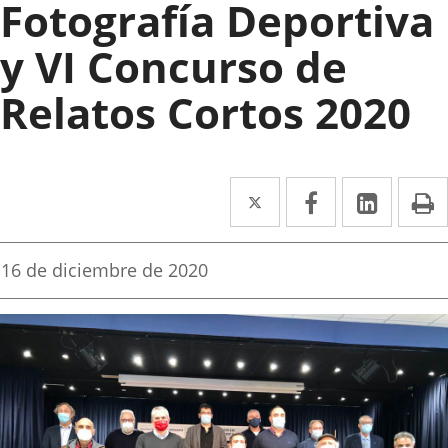
Fotografía Deportiva
y VI Concurso de
Relatos Cortos 2020
Twitter
Enlace
Facebook
Enlace
Linked
Enlace
P
a
a
a
una
una
una
Fecha
16 de diciembre de 2020
de
aplicación
aplicación
aplica
la
noticia
externa.
externa.
extern