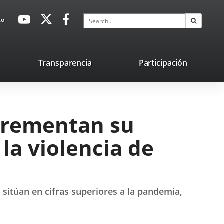
avaHeaderSocial
Link
Link
Link
Search
to
Search
to
to
to
external
external
external
application.
application.
application.
nk
Transparencia
Participación
ternal
plication.
ncrementan su
 la violencia de
e sitúan en cifras superiores a la pandemia,