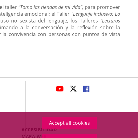
l taller
"Tomo las riendas de mi vida",
para promover
teligencia emocional; el Taller
"Lenguaje inclusivo: Lo
uso no sexista del lenguaje; los Talleres
"Lecturas
mando a la conversación y la reflexión sobre la
 y la convivencia con personas con puntos de vista
avaHeaderSocial
LINK
LINK
LINK
TO
TO
TO
EXTERNAL
EXTERNAL
EXTERNAL
APPLICATION.
APPLICATION.
APPLICATION.
Accept all cookies
Menú
ACCESIBILIDAD
Legal
MAPA WEB