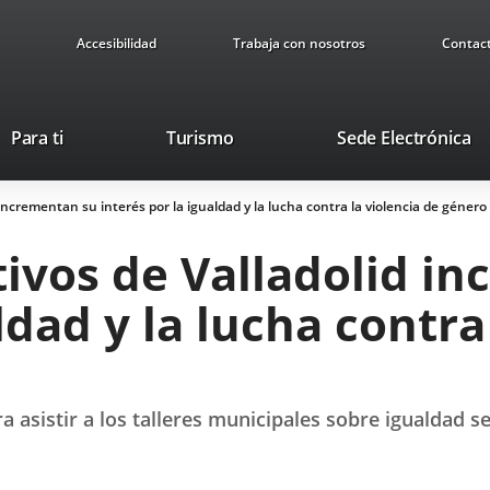
Accesibilidad
Trabaja con nosotros
Contac
This
Li
Para ti
Turismo
Sede Electrónica
link
to
will
ex
incrementan su interés por la igualdad y la lucha contra la violencia de género
open
ap
in
tivos de Valladolid i
a
pop-
ldad y la lucha contra
up
window.
ra asistir a los talleres municipales sobre igualdad s