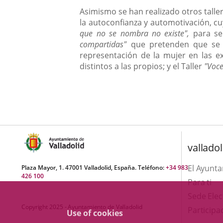
Asimismo se han realizado otros taller
la autoconfianza y automotivación, cu
que no se nombra no existe",
para sen
compartidas"
que pretenden que se de
representación de la mujer en las ex
distintos a las propios; y el Taller
"Voce
valladol
El Ayunt
Plaza Mayor, 1. 47001 Valladolid, España. Teléfono:
+34 983
426 100
Para ti
Sede Elec
Copyright 2025 - Ayuntamiento de Valladolid
Participa
Use of cookies