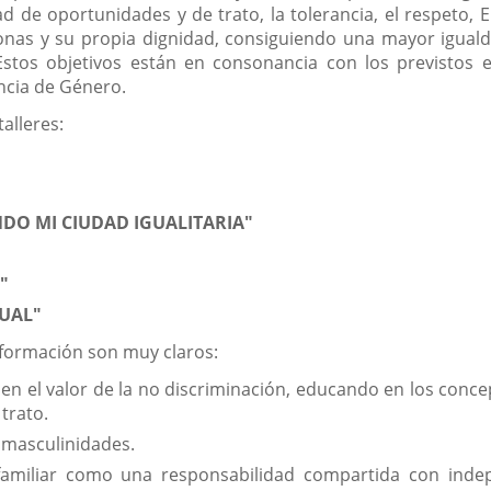
d de oportunidades y de trato, la tolerancia, el respeto, En
as y su propia dignidad, consiguiendo una mayor igualdad 
Estos objetivos están en consonancia con los previstos 
ncia de Género.
alleres:
DO MI CIUDAD IGUALITARIA"
"
XUAL"
 formación son muy claros:
 en el valor de la no discriminación, educando en los con
trato.
s masculinidades.
r familiar como una responsabilidad compartida con inde