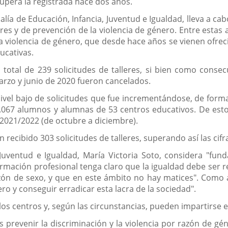
 supera la registrada hace dos años.
alía de Educación, Infancia, Juventud e Igualdad, lleva a c
 y de prevención de la violencia de género. Entre estas a
a violencia de género, que desde hace años se vienen ofreci
ucativas.
otal de 239 solicitudes de talleres, si bien como consec
marzo y junio de 2020 fueron cancelados.
vel bajo de solicitudes que fue incrementándose, de forma
 3.067 alumnos y alumnas de 53 centros educativos. De esto
o 2021/2022 (de octubre a diciembre).
 recibido 303 solicitudes de talleres, superando así las cif
, Juventud e Igualdad, María Victoria Soto, considera "f
formación profesional tenga claro que la igualdad debe se
ón de sexo, y que en este ámbito no hay matices". Como ap
ero y conseguir erradicar esta lacra de la sociedad".
 los centros y, según las circunstancias, pueden impartirse 
es prevenir la discriminación y la violencia por razón de gé