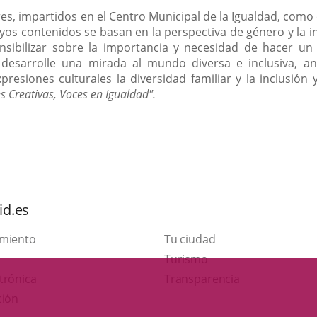
es, impartidos en el Centro Municipal de la Igualdad, como e
yos contenidos se basan en la perspectiva de género y la in
sibilizar sobre la importancia y necesidad de hacer un 
sarrolle una mirada al mundo diversa e inclusiva, ani
presiones culturales la diversidad familiar y la inclusión
s Creativas, Voces en Igualdad".
id.es
amiento
Tu ciudad
This
Turismo
Link
link
trónica
Transparencia
to
will
ción