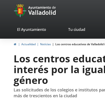
Portal
Jump to content
avaTop
Web
del
Ayuntamiento
valladolid.es
El Ayuntamiento
Tu ciudad
de
Home
Actualidad
Noticias
Los centros educativos de Valladolid 
Valladolid
Los centros educa
interés por la igua
género
Las solicitudes de los colegios e institutos pa
más de trescientos en la ciudad