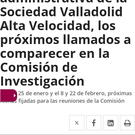
Sociedad Valladolid
Alta Velocidad, los
próximos llamados a
comparecer en la
Comisión de
Investigación
El 11 y 25 de enero y el 8 y 22 de febrero, próximas
fechas fijadas para las reuniones de la Comisión
Twitter
Enlace
Facebook
Enlace
Linked
Enlace
P
a
a
a