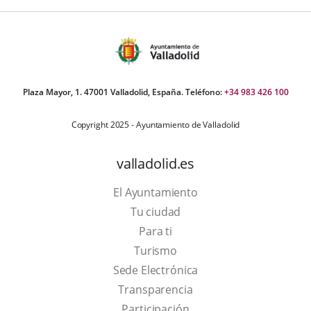
Plaza Mayor, 1. 47001 Valladolid, España. Teléfono:
+34 983 426 100
Copyright 2025 - Ayuntamiento de Valladolid
valladolid.es
El Ayuntamiento
Tu ciudad
Para ti
This
Turismo
link
Link
Sede Electrónica
will
to
Transparencia
open
external
Participación