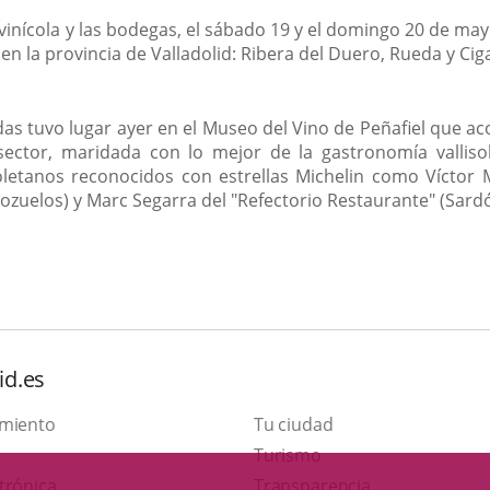
tivinícola y las bodegas, el sábado 19 y el domingo 20 de ma
 en la provincia de Valladolid: Ribera del Duero, Rueda y Cig
s tuvo lugar ayer en el Museo del Vino de Peñafiel que aco
 sector, maridada con lo mejor de la gastronomía vallis
soletanos reconocidos con estrellas Michelin como Víctor Ma
apozuelos) y Marc Segarra del "Refectorio Restaurante" (Sard
id.es
amiento
Tu ciudad
This
Turismo
Link
link
trónica
Transparencia