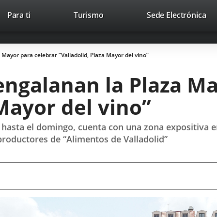
This
Li
Para ti
Turismo
Sede Electrónica
Accesibilidad
Trabaja con nosotros
Contac
link
to
will
ext
open
app
Mayor para celebrar “Valladolid, Plaza Mayor del vino”
in
a
engalanan la Plaza Ma
pop-
up
 Mayor del vino”
window.
 hasta el domingo, cuenta con una zona expositiva en
productores de “Alimentos de Valladolid”