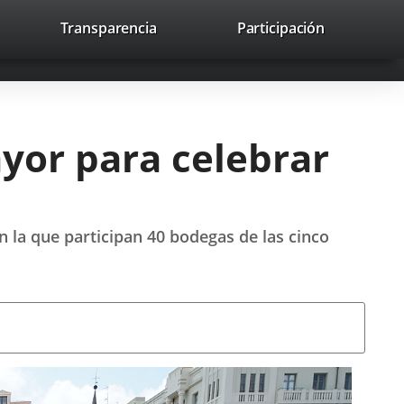
nk
Transparencia
Participación
avaHeaderSocial
Link
Link
Link
Search
to
Search
to
to
to
ernal
external
external
external
lication.
application.
application.
application.
yor para celebrar
 la que participan 40 bodegas de las cinco