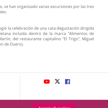
yo, se han organizado varias excursiones por las tres
ales.
gió la celebración de una cata-degustación dirigida
oletana incluida dentro de la marca "Alimentos de
rtín, del restaurante capitalino "El Trigo", Miguel
ón de Duero).
avaHeaderSocial
LINK
LINK
LINK
TO
TO
TO
EXTERNAL
EXTERNAL
EXTERNAL
APPLICATION.
APPLICATION.
APPLICATION.