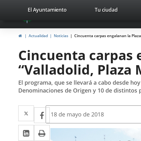
Portal
Jump to content
valladolid.es
El Ayuntamiento
Tu ciudad
avaTop
Web
del
Home
Actualidad
Noticias
Cincuenta carpas engalanan la Plaza 
Ayuntamiento
Cincuenta carpas 
de
“Valladolid, Plaza
Valladolid
El programa, que se llevará a cabo desde hoy
Denominaciones de Origen y 10 de distintos 
Twitter
Enlace
Facebook
Enlace
Fecha
18 de mayo de 2018
de
a
a
la
Linkedin
Enlace
Print
una
noticia
una
a