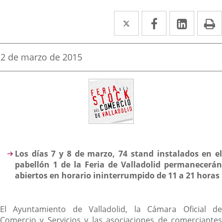
Twitter
Enlace
Facebook
Enlace
Linked
Enlace
P
a
a
a
una
una
una
Fecha
2 de marzo de 2015
de
aplicación
aplicación
aplica
la
noticia
externa.
externa.
extern
Descripción
Los días 7 y 8 de marzo, 74 stand instalados en el
pabellón 1 de la Feria de Valladolid permanecerán
abiertos en horario ininterrumpido de 11 a 21 horas
El Ayuntamiento de Valladolid, la Cámara Oficial de
Comercio y Servicios y las asociaciones de comerciantes