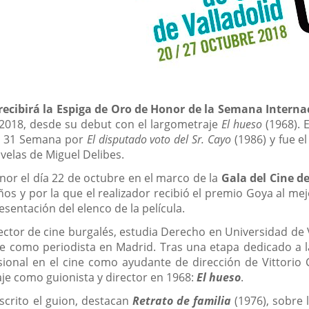
recibirá la Espiga de Oro de Honor de la Semana Internac
 2018, desde su debut con el largometraje
El hueso
(1968). 
la 31 Semana por
El disputado voto del Sr. Cayo
(1986) y fue e
velas de Miguel Delibes.
nor el día 22 de octubre en el marco de la
Gala del Cine de
os y por la que el realizador recibió el premio Goya al me
sentación del elenco de la película.
rector de cine burgalés, estudia Derecho en Universidad de
 como periodista en Madrid. Tras una etapa dedicado a la c
ional en el cine como ayudante de dirección de Vittorio C
je como guionista y director en 1968:
El hueso
.
scrito el guion, destacan
Retrato de familia
(1976), sobre l