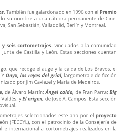
os
. También fue galardonado en 1996 con el
Premio
ado su nombre a una cátedra permanente de Cine.
, San Sebastián, Valladolid, Berlín y Montreal.
 y seis cortometrajes-
vinculados a la comunidad
a Junta de Castilla y León. Estas secciones cuentan
go, que recoge el auge y la caída de Los Bravos, el
. Y
Onyx, los reyes del grial,
largometraje de ficción
onizado por Jim Caviezel y Maria de Medeiros.
e,
de Álvaro Martín;
Ángel caído,
de Fran Parra;
Big
 Valdés, y
El origen,
de José A. Campos. Esta sección
ovisual.
tometrajes seleccionados este año por el
proyecto
León (FECCYL), con el patrocinio de la Consejería de
l e internacional a cortometrajes realizados en la