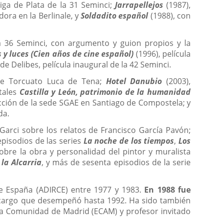
iga de Plata de la 31 Seminci;
Jarrapellejos
(1987),
ora en la Berlinale, y
Soldadito español
(1988), con
a 36 Seminci, con argumento y guion propios y la
y luces (Cien años de cine español)
(1996), película
de Delibes, película inaugural de la 42 Seminci.
de Torcuato Luca de Tena;
Hotel Danubio
(2003),
tales
Castilla y León, patrimonio de la humanidad
cción de la sede SGAE en Santiago de Compostela; y
da.
s Garci sobre los relatos de Francisco García Pavón;
pisodios de las series
La noche de los tiempos
,
Los
obre la obra y personalidad del pintor y muralista
 la Alcarria
, y más de sesenta episodios de la serie
de España (ADIRCE) entre 1977 y 1983.
En 1988 fue
 cargo que desempeñó hasta 1992. Ha sido también
 la Comunidad de Madrid (ECAM) y profesor invitado