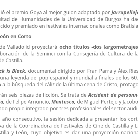
ibió el premio Goya al mejor guion adaptado por
Jarrapellej
cultad de Humanidades de la Universidad de Burgos ha d
ido y premiado en festivales internacionales como Bratislava
 León en Corto
de Valladolid proyectará
ocho títulos -dos largometrajes
aboración de la Seminci con la Consejería de Cultura de l
e Castilla.
ck Is Black,
documental dirigido por Fran Parra y Álex Ries
 una leyenda del pop español y mundial a finales de los 60
 a la búsqueda del cáliz de la última cena de Cristo, protag
rán seis piezas de ficción. Se trata de
Accident de personn
ia,
de Felipe Arnuncio;
Montesco,
de Miguel Pertejo y Jacobo
ado propio integrado por tres profesionales del sector audi
o año consecutivo, la sesión dedicada a presentar los cor
iva de la Coordinadora de Festivales de Cine de Castilla y 
tilla y León, cuyo objetivo es dar una proyección naciona