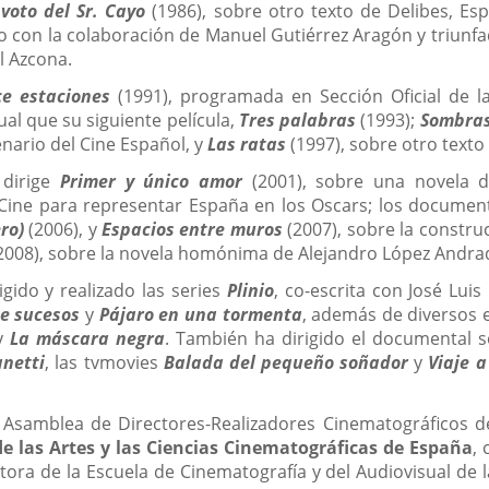
voto del Sr. Cayo
(1986), sobre otro texto de Delibes, Esp
o con la colaboración de Manuel Gutiérrez Aragón y triunfad
l Azcona.
ce estaciones
(1991), programada en Sección Oficial de l
ual que su siguiente película,
Tres palabras
(1993);
Sombras 
ario del Cine Español, y
Las ratas
(1997), sobre otro texto 
 dirige
Primer y único amor
(2001), sobre una novela 
Cine para representar España en los Oscars; los documen
ro)
(2006), y
Espacios entre muros
(2007), sobre la constru
2008), sobre la novela homónima de Alejandro López Andra
igido y realizado las series
Plinio
, co-escrita con José Lui
e sucesos
y
Pájaro en una tormenta
, además de diversos e
y
La máscara negra
. También ha dirigido el documental s
anetti
, las tvmovies
Balada del pequeño soñador
y
Viaje a
 Asamblea de Directores-Realizadores Cinematográficos 
e las Artes y las Ciencias Cinematográficas de España
,
ctora de la Escuela de Cinematografía y del Audiovisual de