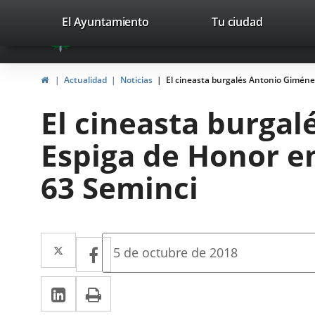
Portal
Jump to content
valladolid.es
El Ayuntamiento
Tu ciudad
avaTop
Web
del
Home
Actualidad
Noticias
El cineasta burgalés Antonio Giménez-
Ayuntamiento
El cineasta burgal
de
Espiga de Honor en 
Valladolid
63 Seminci
Twitter
Enlace
Facebook
Enlace
Fecha
5 de octubre de 2018
de
a
a
la
Linkedin
Enlace
Print
una
noticia
una
a