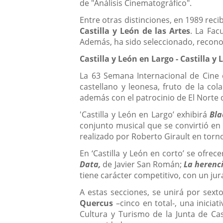
de "Análisis Cinematográfico".
Entre otras distinciones, en 1989 rec
Castilla y León de las Artes
. La Fa
Además, ha sido seleccionado, reconoc
Castilla y León en Largo - Castilla y
La 63 Semana Internacional de Cine 
castellano y leonesa, fruto de la col
además con el patrocinio de El Norte d
'Castilla y León en Largo’ exhibirá
Bla
conjunto musical que se convirtió en
realizado por Roberto Girault en torno
En ‘Castilla y León en corto’ se ofrece
Data,
de Javier San Román;
La herenc
tiene carácter competitivo, con un jur
A estas secciones, se unirá por sext
Quercus
–cinco en total-, una iniciat
Cultura y Turismo de la Junta de Cas