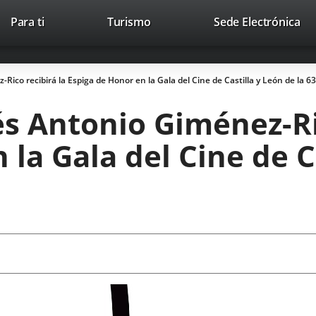
This
Li
Para ti
Turismo
Sede Electrónica
Accesibilidad
Trabaja con nosotros
Contac
link
to
will
ext
open
app
Rico recibirá la Espiga de Honor en la Gala del Cine de Castilla y León de la 6
in
a
és Antonio Giménez-Ri
pop-
up
la Gala del Cine de Ca
window.