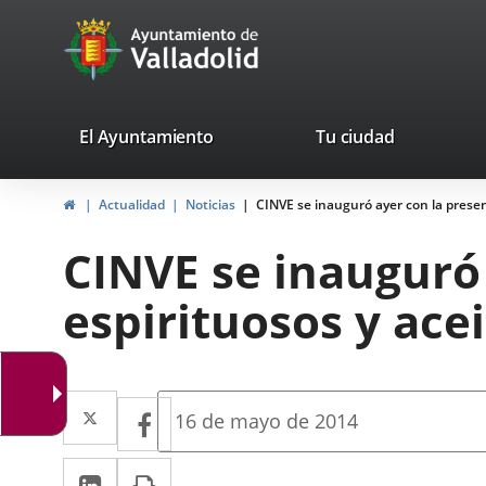
Portal
Jump to content
avaTop
Web
del
Ayuntamiento
valladolid.es
El Ayuntamiento
Tu ciudad
de
Home
Actualidad
Noticias
CINVE se inauguró ayer con la presen
Valladolid
CINVE se inauguró 
espirituosos y ace
Twitter
Enlace
Facebook
Enlace
Fecha
16 de mayo de 2014
de
a
a
la
Linkedin
Enlace
Print
una
noticia