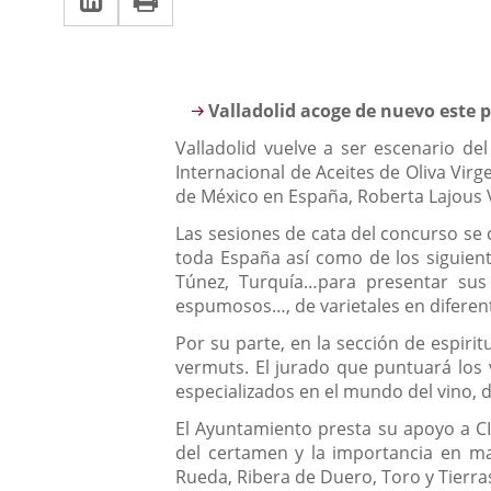
una
a
aplicación
aplicación
una
externa.
externa.
aplicación
Descripción
Valladolid acoge de nuevo este 
externa.
Valladolid vuelve a ser escenario de
Internacional de Aceites de Oliva Virg
de México en España, Roberta Lajous V
Las sesiones de cata del concurso se c
toda España así como de los siguientes
Túnez, Turquía…para presentar sus m
espumosos…, de varietales en difere
Por su parte, en la sección de espiri
vermuts. El jurado que puntuará los 
especializados en el mundo del vino, 
El Ayuntamiento presta su apoyo a CIN
del certamen y la importancia en mat
Rueda, Ribera de Duero, Toro y Tierra