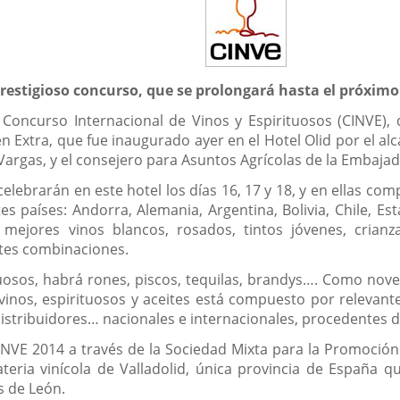
prestigioso concurso, que se prolongará hasta el próxim
l Concurso Internacional de Vinos y Espirituosos (CINVE),
en Extra, que fue inaugurado ayer en el Hotel Olid por el alc
argas, y el consejero para Asuntos Agrícolas de la Embajad
elebrarán en este hotel los días 16, 17 y 18, y en ellas com
 países: Andorra, Alemania, Argentina, Bolivia, Chile, Esta
ejores vinos blancos, rosados, tintos jóvenes, crianza
ntes combinaciones.
tuosos, habrá rones, piscos, tequilas, brandys…. Como nov
vinos, espirituosos y aceites está compuesto por relevante
distribuidores… nacionales e internacionales, procedentes d
VE 2014 a través de la Sociedad Mixta para la Promoción d
eria vinícola de Valladolid, única provincia de España q
s de León.