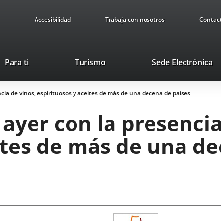
Accesibilidad
Trabaja con nosotros
Contac
This
Li
Para ti
Turismo
Sede Electrónica
link
to
will
ex
cia de vinos, espirituosos y aceites de más de una decena de países
open
ap
in
ayer con la presencia
a
pop-
ites de más de una de
up
window.