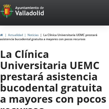
Portal
Jump to content
Web
del
Ayuntamiento
Home
Actualidad
Noticias
La Clínica Universitaria UEMC prestará
asistencia bucodental gratuita a mayores con pocos recursos
de
La Clínica
Valladolid
Universitaria UEMC
prestará asistencia
bucodental gratuita
a mayores con pocos