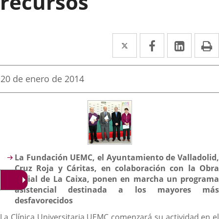
recursos
Twitter
Enlace
Facebook
Enlace
Linked
Enlace
P
a
a
a
una
una
una
Fecha
20 de enero de 2014
de
aplicación
aplicación
aplica
la
noticia
externa.
externa.
extern
Descripción
La Fundación UEMC, el
Ayuntamiento de Valladolid
Cruz Roja y Cáritas, en colaboración con la Obra
Social de La Caixa, ponen en marcha un programa
asistencial destinada a los mayores más
desfavorecidos
La Clínica Universitaria UEMC comenzará su actividad en el