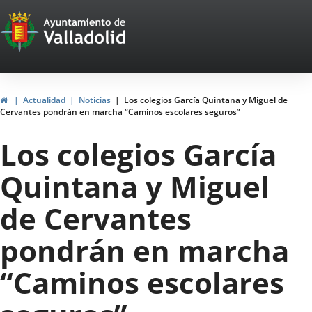
Portal
Jump to content
Web
del
Ayuntamiento
Home
Actualidad
Noticias
Los colegios García Quintana y Miguel de
Cervantes pondrán en marcha “Caminos escolares seguros”
de
Los colegios García
Valladolid
Quintana y Miguel
de Cervantes
pondrán en marcha
“Caminos escolares