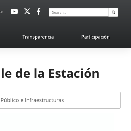
avaHeaderSocial
Link
Link
Link
Search
to
Search
to
to
to
external
external
external
application.
application.
application.
nk
Transparencia
Participación
ternal
plication.
le de la Estación
 Público e Infraestructuras