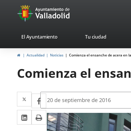
Portal
Jump to content
avaTop
Web
del
Ayuntamiento
valladolid.es
El Ayuntamiento
Tu ciudad
de
Home
Actualidad
Noticias
Comienza el ensanche de acera en la 
Valladolid
Comienza el ensanc
Twitter
Enlace
Facebook
Enlace
Fecha
20 de septiembre de 2016
de
a
a
la
Linkedin
Enlace
Print
una
noticia
una
a
aplicación
aplicación