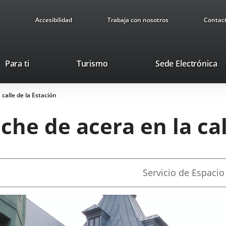
Accesibilidad
Trabaja con nosotros
Contac
This
Li
Para ti
Turismo
Sede Electrónica
link
to
will
ex
calle de la Estación
open
ap
in
he de acera en la cal
a
pop-
up
window.
Fuente
Servicio de Espacio
de
la
noticia