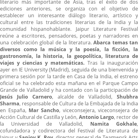
literario más importante de Asia, tras el éxito de dos
ediciones anteriores, se organiza con el objetivo de
establecer un interesante diálogo literario, artístico y
cultural entre las tradiciones literarias de la India y la
comunidad hispanohablante. Jaipur Literature Festival
reúne a escritores, pensadores, poetas y narradores en
una celebración global de la literatura.
Abarca temas tan
diversos como la música y la poesía, la ficción, la
gastronomía, la historia, la geopolítica,
literatura d
viajes y ciencias y matemáticas.
Tras la inauguración
ayer en IE University (Madrid), seguida de una bienvenida y
primera sesión por la tarde en Casa de la India, el estreno
oficial se ha celebrado esta mañana en el Parque Campo
Grande de Valladolid y ha contado con la participación de
Jesús Julio Carnero
, alcalde de Valladolid,
Shubhra
Sharma
, responsable de Cultura de la Embajada de la India
en España,
Mar Sancho
, viceconsejera, viceconsejera d
Acción Cultural de Castilla y León,
Antonio Largo
, rector de
la Universidad de Valladolid,
Namita Gokhale
,
cofundadora y codirectora del Festival de Literatura de
Jaipur y
Sanjoy K. Roy
, director general de Teamwork Arts