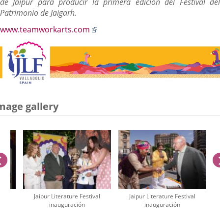
de Jaipur para producir la primera edición del Festival del
Patrimonio de Jaigarh.
Enlace
www.teamworkarts.com
a
una
aplicación
externa.
mage gallery
previus
al
Jaipur Literature Festival
Jaipur Literature Festival
inauguración
inauguración