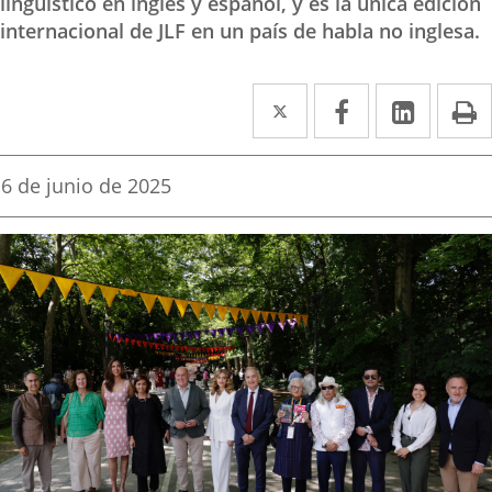
lingüístico en inglés y español, y es la única edición
internacional de JLF en un país de habla no inglesa.
Twitter
Enlace
Facebook
Enlace
Linked
Enlace
P
a
a
a
una
una
una
Fecha
6 de junio de 2025
de
aplicación
aplicación
aplica
la
noticia
externa.
externa.
extern