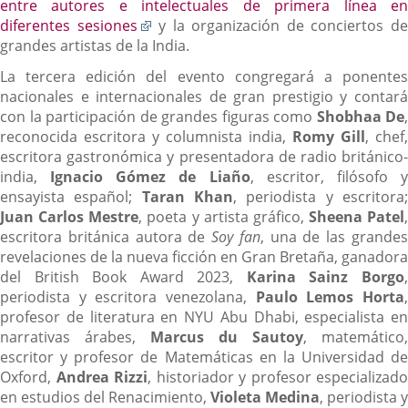
entre autores e intelectuales de primera línea en
Enlace
diferentes sesiones
y la organización de conciertos d
a
grandes artistas de la India.
una
La tercera edición del evento congregará a ponentes
aplicación
nacionales e internacionales de gran prestigio y contará
externa.
con la participación de grandes figuras como
Shobhaa De
,
reconocida escritora y columnista india,
Romy Gill
, chef,
escritora gastronómica y presentadora de radio británico-
india,
Ignacio Gómez de Liaño
, escritor, filósofo 
ensayista español;
Taran Khan
, periodista y escritora
Juan Carlos Mestre
, poeta y artista gráfico,
Sheena Patel
,
escritora británica autora de
Soy fan
, una de las grande
revelaciones de la nueva ficción en Gran Bretaña, ganadora
del British Book Award 2023,
Karina Sainz Borgo
periodista y escritora venezolana,
Paulo Lemos Horta
profesor de literatura en NYU Abu Dhabi, especialista en
narrativas árabes,
Marcus du Sautoy
, matemático,
escritor y profesor de Matemáticas en la Universidad de
Oxford,
Andrea Rizzi
, historiador y profesor especializado
en estudios del Renacimiento,
Violeta Medina
, periodista y