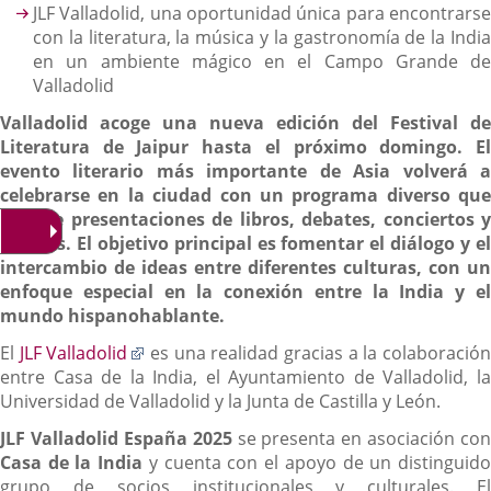
JLF Valladolid, una oportunidad única para encontrarse
con la literatura, la música y la gastronomía de la India
en un ambiente mágico en el Campo Grande de
Valladolid
Valladolid acoge una nueva edición del Festival de
Literatura de Jaipur hasta el próximo domingo. El
evento literario más importante de Asia volverá a
celebrarse en la ciudad con un programa diverso que
incluye presentaciones de libros, debates, conciertos y
talleres. El objetivo principal es fomentar el diálogo y el
intercambio de ideas entre diferentes culturas, con un
enfoque especial en la conexión entre la India y el
mundo hispanohablante.
Enlace
El
JLF Valladolid
es una realidad gracias a la colaboració
a
entre Casa de la India, el Ayuntamiento de Valladolid, la
una
Universidad de Valladolid y la Junta de Castilla y León.
aplicación
JLF Valladolid España 2025
se presenta en asociación con
externa.
Casa de la India
y cuenta con el apoyo de un distinguid
grupo de socios institucionales y culturales. El