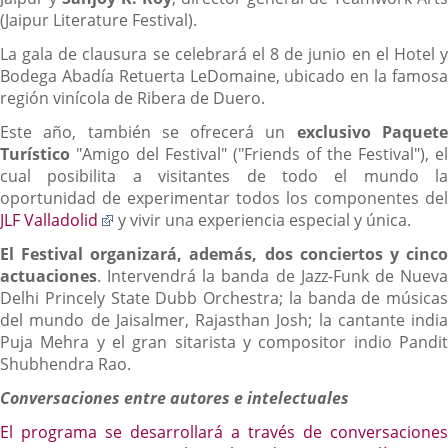
(Jaipur Literature Festival).
La gala de clausura se celebrará el 8 de junio en el Hotel y
Bodega Abadía Retuerta LeDomaine, ubicado en la famosa
región vinícola de Ribera de Duero.
Este año, también se ofrecerá un
exclusivo Paquet
Turístico
"Amigo del Festival" ("Friends of the Festival"), el
cual posibilita a visitantes de todo el mundo la
oportunidad de experimentar todos los componentes del
Enlace
JLF Valladolid
y vivir una experiencia especial y única.
a
El Festival
organizará, además, dos conciertos y cinc
una
actuaciones
. Intervendrá la banda de Jazz-Funk de Nueva
aplicación
Delhi Princely State Dubb Orchestra; la banda de músicas
externa.
del mundo de Jaisalmer, Rajasthan Josh; la cantante india
Puja Mehra y el gran sitarista y compositor indio Pandit
Shubhendra Rao.
Conversaciones entre autores e intelectuales
El programa se desarrollará a través de conversaciones