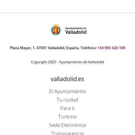
umber
iders:
Plaza Mayor, 1. 47001 Valladolid, España. Teléfono:
+34 983 426 100
Copyright 2025 - Ayuntamiento de Valladolid
valladolid.es
El Ayuntamiento
Tu ciudad
Para ti
This
Turismo
link
Link
Sede Electrónica
will
to
Transparencia