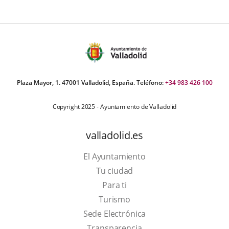
Plaza Mayor, 1. 47001 Valladolid, España. Teléfono:
+34 983 426 100
Copyright 2025 - Ayuntamiento de Valladolid
valladolid.es
El Ayuntamiento
Tu ciudad
Para ti
This
Turismo
link
Link
Sede Electrónica
will
to
Transparencia