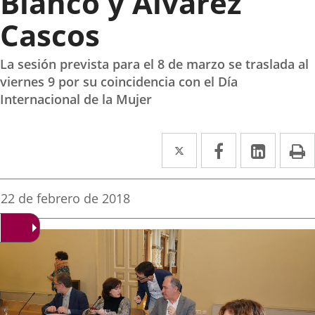
Blanco y Álvarez
Cascos
La sesión prevista para el 8 de marzo se traslada al
viernes 9 por su coincidencia con el Día
Internacional de la Mujer
Twitter
Enlace
Facebook
Enlace
Linked
Enlace
P
a
a
a
una
una
una
Fecha
22 de febrero de 2018
de
aplicación
aplicación
aplica
la
noticia
externa.
externa.
extern