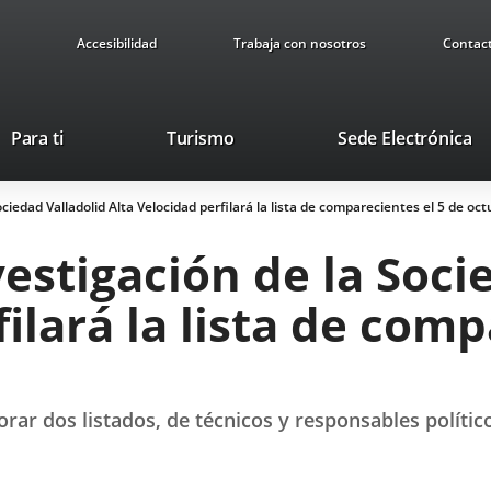
Accesibilidad
Trabaja con nosotros
Contac
This
Li
Para ti
Turismo
Sede Electrónica
link
to
will
ex
ciedad Valladolid Alta Velocidad perfilará la lista de comparecientes el 5 de oc
open
ap
in
estigación de la Soci
a
pop-
ilará la lista de comp
up
window.
orar dos listados, de técnicos y responsables polític