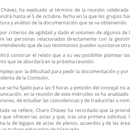
 Chávez, ha explicado al término de la reunión celebrada
ndrá hasta el 5 de octubre, fecha en la que los grupos h
ectura y análisis de la documentación que se va obteniendo.
r criterios de agilidad y dado el volumen de algunos de l
re las personas relacionadas directamente con la gestión
le entendiendo que de sus testimonios pueden suscitarse otr
itirá construir el relato que a su vez posibilite plantear 
to que se abordará en la próxima reunión.
lejo por la dificultad para pedir la documentación y por
identa de la Comisión.
ue se ha fijado para las 9 horas a petición del concejal no ad
unicación, en la reunión de este miércoles se ha analizado
ticiones, de estudiar las coincidencias y de traducirlas a 
tada se refiere, Charo Chávez ha recordado que la priori
n que ofrecen las actas y que, tras una primera solicitud, 
ma la de legajos de actas de plenos, acuerdos y de las ár
s un trabajo exhaustivo de búsqueda.