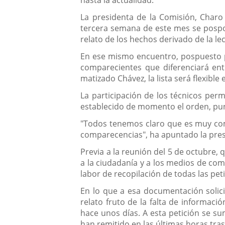
La presidenta de la Comisión, Charo
tercera semana de este mes se pospo
relato de los hechos derivado de la l
En ese mismo encuentro, pospuesto po
comparecientes que diferenciará ent
matizado Chávez, la lista será flexib
La participación de los técnicos perm
establecido de momento el orden, pun
"Todos tenemos claro que es muy comp
comparecencias", ha apuntado la pres
Previa a la reunión del 5 de octubre, q
a la ciudadanía y a los medios de com
labor de recopilación de todas las pe
En lo que a esa documentación solici
relato fruto de la falta de informació
hace unos días. A esta petición se su
han remitido en las últimas horas tra