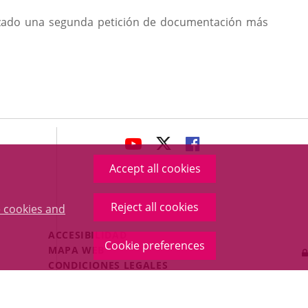
lizado una segunda petición de documentación más
avaHeaderSocial
LINK
LINK
LINK
TO
TO
TO
Accept all cookies
EXTERNAL
EXTERNAL
EXTERNAL
APPLICATION.
APPLICATION.
APPLICATION.
Reject all cookies
 cookies and
Menú
ACCESIBILIDAD
Cookie preferences
Legal
MAPA WEB
Footer
CONDICIONES LEGALES
POLÍTICA DE COOKIES
PROTECCIÓN DE DATOS