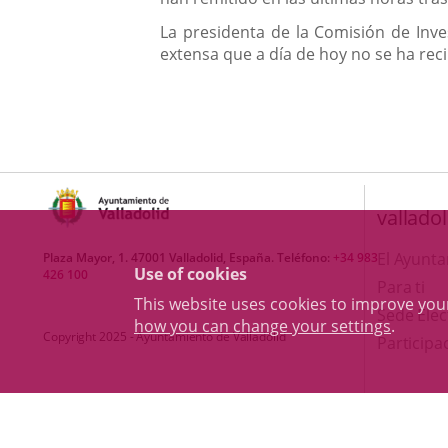
La presidenta de la Comisión de Inv
extensa que a día de hoy no se ha reci
valladol
El Ayunt
Plaza Mayor, 1. 47001 Valladolid, España. Teléfono:
+34 983
Use of cookies
426 100
Para ti
This website uses cookies to improve yo
Sede Elec
how you can change your settings
.
Copyright 2025 - Ayuntamiento de Valladolid
Participa