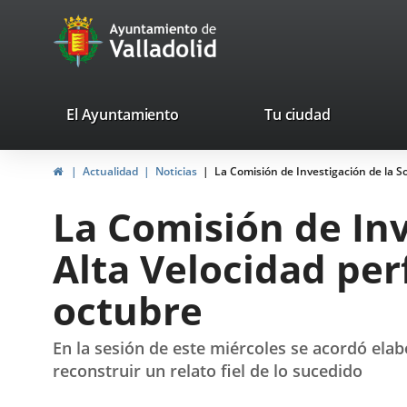
Portal
Jump to content
avaTop
Web
del
Ayuntamiento
valladolid.es
El Ayuntamiento
Tu ciudad
de
Home
Actualidad
Noticias
La Comisión de Investigación de la So
Valladolid
La Comisión de Inv
Alta Velocidad perf
octubre
En la sesión de este miércoles se acordó elab
reconstruir un relato fiel de lo sucedido