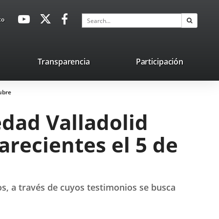
avaHeaderSocial
Link
Link
Link
Search
to
Search
to
to
to
external
external
external
application.
application.
application.
nk
Transparencia
Participación
ternal
tubre
plication.
edad Valladolid
arecientes el 5 de
os, a través de cuyos testimonios se busca