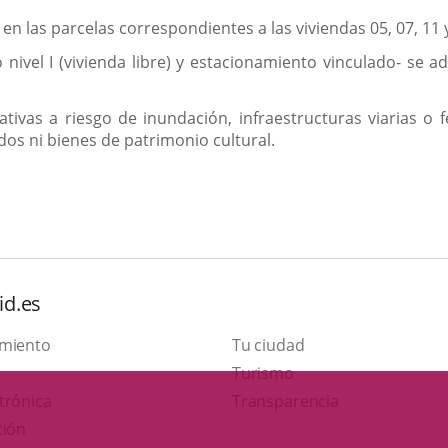
en las parcelas correspondientes a las viviendas 05, 07, 11 
o nivel I (vivienda libre) y estacionamiento vinculado- se 
tivas a riesgo de inundación, infraestructuras viarias o 
dos ni bienes de patrimonio cultural.
id.es
amiento
Tu ciudad
This
Turismo
Link
link
trónica
Transparencia
to
will
ción