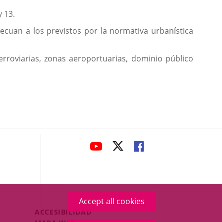
y 13.
adecuan a los previstos por la normativa urbanística
ferroviarias, zonas aeroportuarias, dominio público
avaHeaderSocial
LINK
LINK
LINK
TO
TO
TO
EXTERNAL
EXTERNAL
EXTERNAL
APPLICATION.
APPLICATION.
APPLICATION.
Accept all cookies
Menú
ACCESIBILIDAD