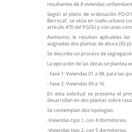
aplicación
aplicación
resultantes de 8 viviendas unifamiliar
una
externa.
externa.
Según el plano de ordenación PO-D1, 
aplicación
Berrocal’, se sitúa en suelo urbano co
artículo 470 del PGOU y con unas cond
externa.
Asimismo, le resultan aplicables las
asignadas dos plantas de altura (02 p)
Se describe un proceso de segregación
La ejecución de las obras se plantea e
- Fase 1: Viviendas 01 a 08, para las q
- Fase 2: Viviendas 09 a 16.
En esta solicitud se presenta el pro
desarrollan en dos plantas sobre rasa
Se contemplan dos tipologías:
-Viviendas tipo 1, con 4 dormitorios.
-Viviendas tipo 2, con 5 dormitorios.