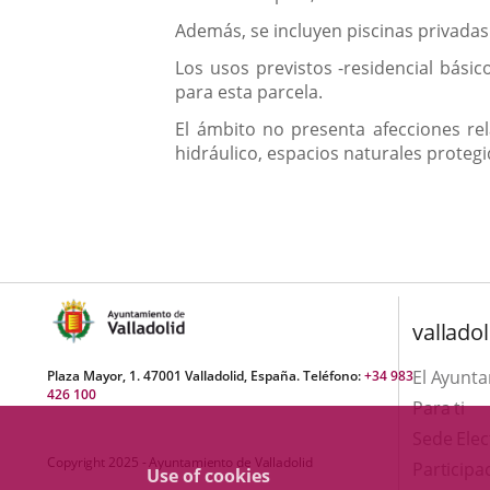
Además, se incluyen piscinas privadas 
Los usos previstos -residencial básic
para esta parcela.
El ámbito no presenta afecciones rela
hidráulico, espacios naturales protegi
valladol
El Ayunt
Plaza Mayor, 1. 47001 Valladolid, España. Teléfono:
+34 983
426 100
Para ti
Sede Elec
Copyright 2025 - Ayuntamiento de Valladolid
Participa
Use of cookies