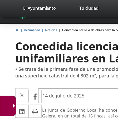
Portal
Jump to content
valladolid.es
El Ayuntamiento
Tu ciudad
avaTop
Web
del
Home
Actualidad
Noticias
Concedida licencia de obras para la 
Ayuntamiento
Concedida licencia
de
unifamiliares en L
Valladolid
• Se trata de la primera fase de una promoció
una superficie catastral de 4.302 m², para la
Twitter
Enlace
Facebook
Enlace
Fecha
14 de julio de 2025
de
a
a
la
Linkedin
Enlace
Print
una
Descripción
noticia
La Junta de Gobierno Local ha conced
una
Galera, en un total de 16 fincas, así
a