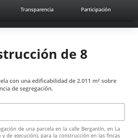
nk
Transparencia
Participación
avaHeaderSocial
Link
Link
Link
Search
to
Search
to
to
to
ernal
external
external
external
lication.
application.
application.
application.
strucción de 8
cela con una edificabilidad de 2.011 m² sobre
ncia de segregación.
gación de una parcela en la calle Bergantín, en La
 y de ejecución), para la construcción en las fincas