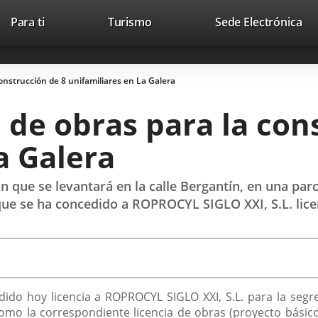
This
Li
Para ti
Turismo
Sede Electrónica
Accesibilidad
Trabaja con nosotros
Contac
link
to
will
ext
open
app
construcción de 8 unifamiliares en La Galera
in
a
 de obras para la con
pop-
up
a Galera
window.
n que se levantará en la calle Bergantín, en una par
 que se ha concedido a ROPROCYL SIGLO XXI, S.L. lice
ido hoy licencia a ROPROCYL SIGLO XXI, S.L. para la segre
 como la correspondiente licencia de obras (proyecto básico