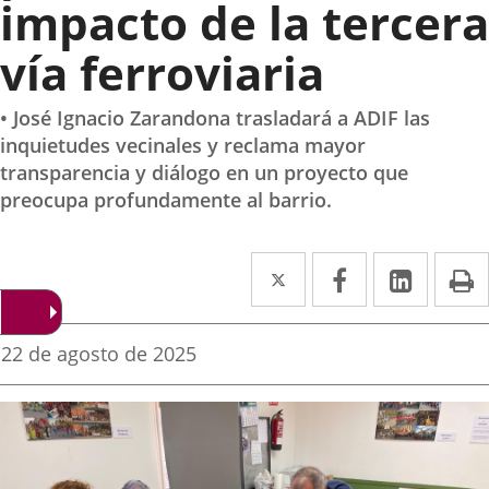
impacto de la tercera
vía ferroviaria
• José Ignacio Zarandona trasladará a ADIF las
inquietudes vecinales y reclama mayor
transparencia y diálogo en un proyecto que
preocupa profundamente al barrio.
Twitter
Enlace
Facebook
Enlace
Linked
Enlace
P
a
a
a
una
una
una
Fecha
22 de agosto de 2025
de
aplicación
aplicación
aplica
la
noticia
externa.
externa.
extern