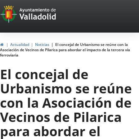
Portal
Jump to content
Web
del
Ayuntamiento
Home
Actualidad
Noticias
El concejal de Urbanismo se reúne con la
Asociación de Vecinos de Pilarica para abordar el impacto de la tercera vía
de
ferroviaria
Valladolid
El concejal de
Urbanismo se reúne
con la Asociación de
Vecinos de Pilarica
para abordar el