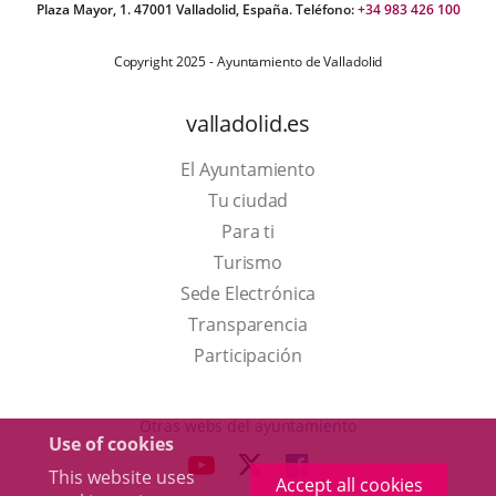
Plaza Mayor, 1. 47001 Valladolid, España. Teléfono:
+34 983 426 100
Copyright 2025 - Ayuntamiento de Valladolid
valladolid.es
El Ayuntamiento
Tu ciudad
Para ti
This
Turismo
link
Link
Sede Electrónica
will
to
Transparencia
open
external
Participación
in
application.
a
Otras webs del ayuntamiento
Use of cookies
pop-
aderSocial
LINK
LINK
LINK
This website uses
up
Accept all cookies
TO
TO
TO