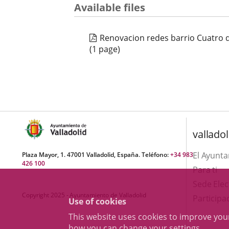
Available files
Renovacion redes barrio Cuatro 
(1 page)
valladol
El Ayunt
Plaza Mayor, 1. 47001 Valladolid, España. Teléfono:
+34 983
426 100
Para ti
Sede Elec
Copyright 2025 - Ayuntamiento de Valladolid
Participa
Use of cookies
This website uses cookies to improve yo
how you can change your settings
.