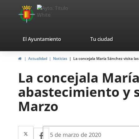
Portal
Jump to content
avaTop
Web
del
Ayuntamiento
valladolid.es
El Ayuntamiento
Tu ciudad
de
Home
Actualidad
Noticias
La concejala María Sánchez visita la
Valladolid
La concejala María
abastecimiento y 
Marzo
Twitter
Enlace
Facebook
Enlace
Fecha
5 de marzo de 2020