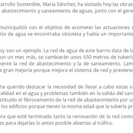
rrollo Sostenible, María Sánchez, ha visitado hoy las obras
e abastecimiento y saneamiento de aguas, junto con el gere
 municipalizó con el objetivo de acometer las actuaciones 
nto de agua se encontraba obsoleta y había un importante d
y son un ejemplo. La red de agua de este barrio data de la
 aun un mes más, se cambiarán unos 650 metros de tubería
mente la red de abastecimiento y la de saneamiento. La
a gran mejoría porque mejora el sistema de red y previen
 ha querido destacar la necesidad de llevar a cabo estas
calidad en el agua y problemas también en la salida del sa
stituido el fibrocemento de la red de abastecimiento por u
los edificios porque tienen la misma edad que la tubería pri
 que esté terminada tanto la renovación de la red como
s para dejarlas lo antes posible abiertas al tráfico.