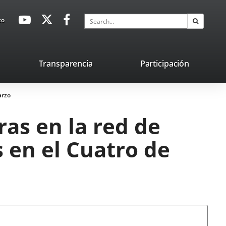
avaHeaderSocial
Link
Link
Link
Search
to
Search
to
to
to
external
external
external
application.
application.
application.
nk
Transparencia
Participación
ternal
arzo
plication.
ras en la red de
 en el Cuatro de