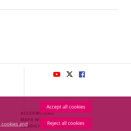
avaHeaderSocial
LINK
LINK
LINK
TO
TO
TO
EXTERNAL
EXTERNAL
EXTERNAL
APPLICATION.
APPLICATION.
APPLICATION.
Accept all cookies
Menú
ACCESIBILIDAD
Legal
MAPA WEB
Reject all cookies
 cookies and
Footer
CONDICIONES LEGALES