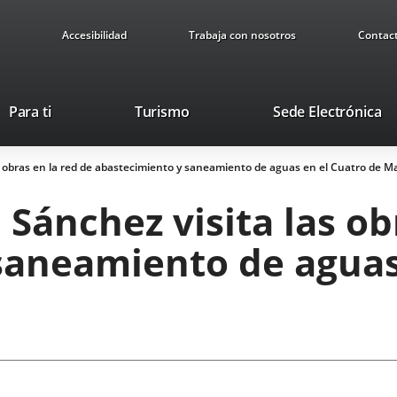
Accesibilidad
Trabaja con nosotros
Contac
This
Li
Para ti
Turismo
Sede Electrónica
link
to
will
ex
s obras en la red de abastecimiento y saneamiento de aguas en el Cuatro de M
open
ap
in
 Sánchez visita las ob
a
pop-
saneamiento de aguas
up
window.