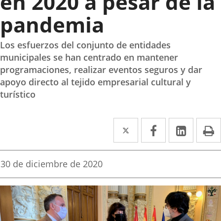
en 2020 a pesar de la
pandemia
Los esfuerzos del conjunto de entidades
municipales se han centrado en mantener
programaciones, realizar eventos seguros y dar
apoyo directo al tejido empresarial cultural y
turístico
Twitter
Enlace
Facebook
Enlace
Linked
Enlace
P
a
a
a
una
una
una
Fecha
30 de diciembre de 2020
de
aplicación
aplicación
aplica
la
noticia
externa.
externa.
extern