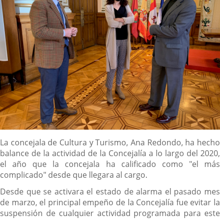
Descripción
La concejala de Cultura y Turismo, Ana Redondo, ha hecho
balance de la actividad de la Concejalía a lo largo del 2020,
el año que la concejala ha calificado como "el más
complicado" desde que llegara al cargo.
Desde que se activara el estado de alarma el pasado mes
de marzo, el principal empeño de la Concejalía fue evitar la
suspensión de cualquier actividad programada para este