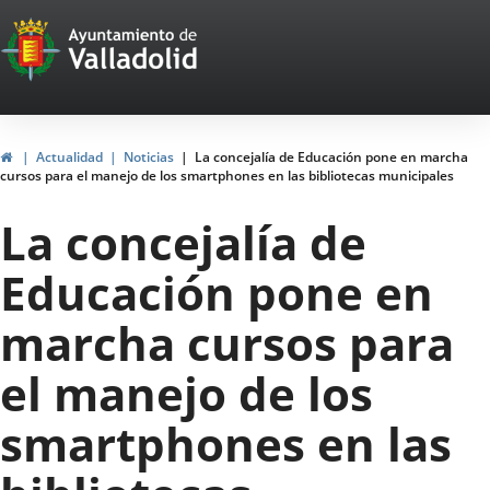
Portal
Web
del
Ayuntamiento
Home
Actualidad
Noticias
La concejalía de Educación pone en marcha
cursos para el manejo de los smartphones en las bibliotecas municipales
de
La concejalía de
Valladolid
Educación pone en
marcha cursos para
el manejo de los
smartphones en las