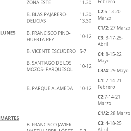
Febrero
ZONA ESTE
11.30
C2
:6-13-20
B. BLAS PAJARERO-
11.30-
Marzo
DELICIAS
13.30
C1/2
: 27 Marzo
LUNES
B. FRANCISCO PINO-
10-12
C3
: 3-17-25-
HUERTA REY
Abril
B. VICENTE ESCUDERO
5-7
C4
: 8-15-22
Mayo
B. SANTIAGO DE LOS
10-12
MOZOS- PARQUESOL
C3/4
: 29 Mayo
C1
: 7-14-21
Febrero
B. PARQUE ALAMEDA
10-12
C2
:7-14-21
Marzo
C1/2
: 28 Marzo
MARTES
C3
: 4-18-25
B. FRANCISCO JAVIER
Abril