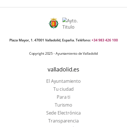
Plaza Mayor, 1. 47001 Valladolid, España. Teléfono:
+34 983 426 100
Copyright 2025 - Ayuntamiento de Valladolid
valladolid.es
El Ayuntamiento
Tu ciudad
Para ti
This
Turismo
link
Link
Sede Electrónica
will
to
Transparencia