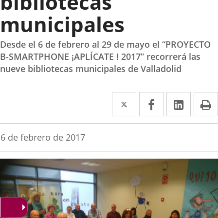
bibliotecas
municipales
Desde el 6 de febrero al 29 de mayo el “PROYECTO
B-SMARTPHONE ¡APLÍCATE ! 2017” recorrerá las
nueve bibliotecas municipales de Valladolid
Twitter
Enlace
Facebook
Enlace
Linked
Enlace
P
a
a
a
una
una
una
Fecha
6 de febrero de 2017
de
aplicación
aplicación
aplica
la
noticia
externa.
externa.
extern