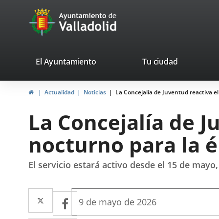
Portal
Jump to content
avaTop
Web
del
Ayuntamiento
valladolid.es
El Ayuntamiento
Tu ciudad
de
Home
Actualidad
Noticias
La Concejalía de Juventud reactiva e
Valladolid
La Concejalía de J
nocturno para la 
El servicio estará activo desde el 15 de mayo
Twitter
Enlace
Facebook
Enlace
Fecha
9 de mayo de 2026
de
a
a