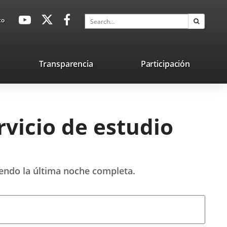
avaHeaderSocial
Link
Link
Link
Search
to
Search
to
to
to
external
external
external
application.
application.
application.
nk
Transparencia
Participación
ternal
plication.
rvicio de estudio
uyendo la última noche completa.