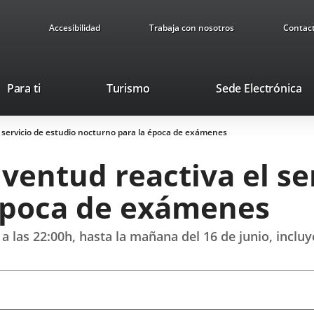
Accesibilidad
Trabaja con nosotros
Contac
This
Li
Para ti
Turismo
Sede Electrónica
link
to
will
ex
l servicio de estudio nocturno para la época de exámenes
open
ap
in
uventud reactiva el se
a
pop-
época de exámenes
up
window.
, a las 22:00h, hasta la mañana del 16 de junio, incl