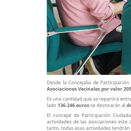
Descripción
Desde la Concejalía de Participació
Asociaciones Vecinales por valor 20
Es una cantidad que se repartirá ent
lado
136.246 euros
se destinarán al
d
El concejal de Participación Ciuda
actividades de las asociaciones est
tanto, todas esas actividades tendrán