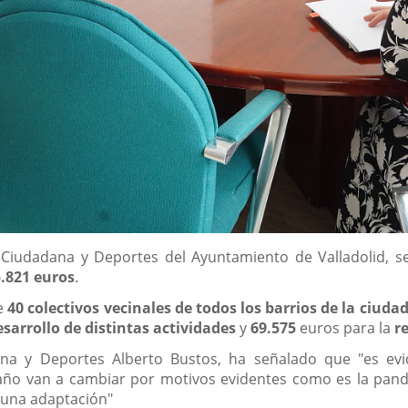
n Ciudadana y Deportes del Ayuntamiento de Valladolid, s
5.821 euros
.
re
40 colectivos vecinales de todos los barrios de la ciuda
esarrollo de distintas actividades
y
69.575
euros para la
r
dana y Deportes Alberto Bustos, ha señalado que "es ev
e año van a cambiar por motivos evidentes como es la pan
 una adaptación"