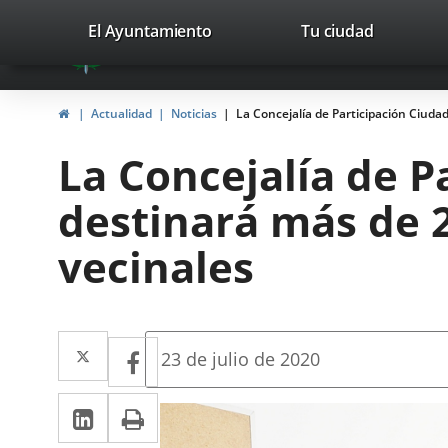
Portal
Jump to content
valladolid.es
El Ayuntamiento
Tu ciudad
avaTop
Web
del
Home
Actualidad
Noticias
La Concejalía de Participación Ciuda
Ayuntamiento
La Concejalía de P
de
destinará más de 2
Valladolid
vecinales
Twitter
Enlace
Facebook
Enlace
Fecha
23 de julio de 2020
de
a
a
la
Linkedin
Enlace
Print
una
noticia
una
a