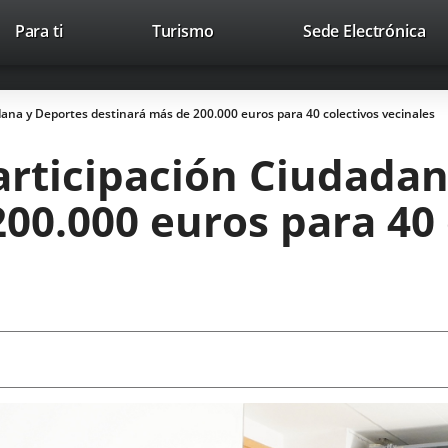
This
Li
Para ti
Turismo
Sede Electrónica
Accesibilidad
Trabaja con nosotros
Contac
link
to
will
ext
open
app
dana y Deportes destinará más de 200.000 euros para 40 colectivos vecinales
in
a
articipación Ciudada
pop-
up
00.000 euros para 40 
window.