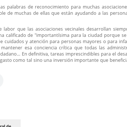
nas palabras de reconocimiento para muchas asociacion
ble de muchas de ellas que están ayudando a las persona
e labor que las asociaciones vecinales desarrollan siem
ha calificado de "importantísima para la ciudad porque s
 de cuidados y atención para personas mayores o para infan
ntener esa conciencia crítica que todas las administra
udadano… En definitiva, tareas imprescindibles para el desa
asto como tal sino una inversión importante que beneficia a
ral de