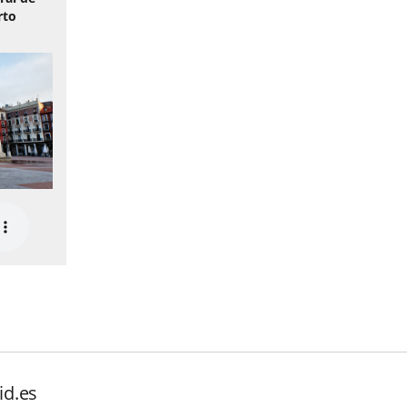
rto
id.es