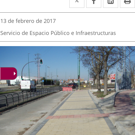
a
a
a
una
una
una
Fecha
13 de febrero de 2017
de
aplicación
aplicación
aplica
la
Fuente
Servicio de Espacio Público e Infraestructuras
noticia
externa.
externa.
extern
de
la
noticia