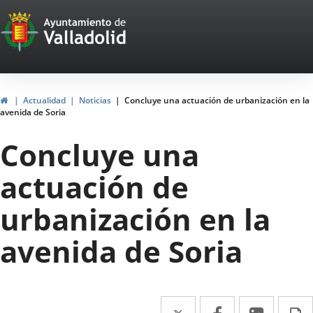
Portal
Jump to content
Web
del
Ayuntamiento
Home
Actualidad
Noticias
Concluye una actuación de urbanización en la
avenida de Soria
de
Concluye una
Valladolid
actuación de
urbanización en la
avenida de Soria
Twitter
Enlace
Facebook
Enlace
Linked
Enlace
P