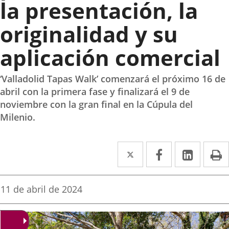
la presentación, la
originalidad y su
aplicación comercial
‘Valladolid Tapas Walk’ comenzará el próximo 16 de
abril con la primera fase y finalizará el 9 de
noviembre con la gran final en la Cúpula del
Milenio.
Twitter
Enlace
Facebook
Enlace
Linked
Enlace
P
a
a
a
una
una
una
Fecha
11 de abril de 2024
de
aplicación
aplicación
aplica
la
noticia
externa.
externa.
extern