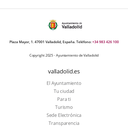
Plaza Mayor, 1. 47001 Valladolid, España. Teléfono:
+34 983 426 100
Copyright 2025 - Ayuntamiento de Valladolid
valladolid.es
El Ayuntamiento
Tu ciudad
Para ti
This
Turismo
link
Link
Sede Electrónica
will
to
Transparencia