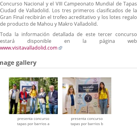
Concurso Nacional y el VIII Campeonato Mundial de Tapas
Ciudad de Valladolid. Los tres primeros clasificados de la
Gran Final recibirán el trofeo acreditativo y los lotes regalo
de producto de Mahou y Makro Valladolid.
Toda la información detallada de este tercer concurso
estará disponible en la página web
Enlace
www.visitavalladolid.com
a
una
mage gallery
aplicación
externa.
presenta concurso
presenta concurso
tapas por barrios a
tapas por barrios b