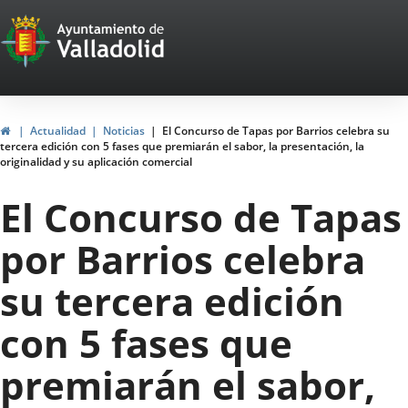
Portal
Jump to content
Web
del
Ayuntamiento
Home
Actualidad
Noticias
El Concurso de Tapas por Barrios celebra su
tercera edición con 5 fases que premiarán el sabor, la presentación, la
de
originalidad y su aplicación comercial
Valladolid
El Concurso de Tapas
por Barrios celebra
su tercera edición
con 5 fases que
premiarán el sabor,