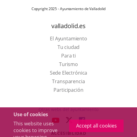
Copyright 2025 - Ayuntamiento de Valladolid
valladolid.es
El Ayuntamiento
Tu ciudad
Para ti
This
Turismo
link
Link
Sede Electrónica
will
to
Transparencia
open
external
Participación
in
application.
a
Otras webs del ayuntamiento
Use of cookies
pop-
aderSocial
LINK
LINK
LINK
This website uses
up
Accept all cookies
TO
TO
TO
cookies to improve
window.
ACCESIBILIDAD
EXTERNAL
EXTERNAL
EXTERNAL