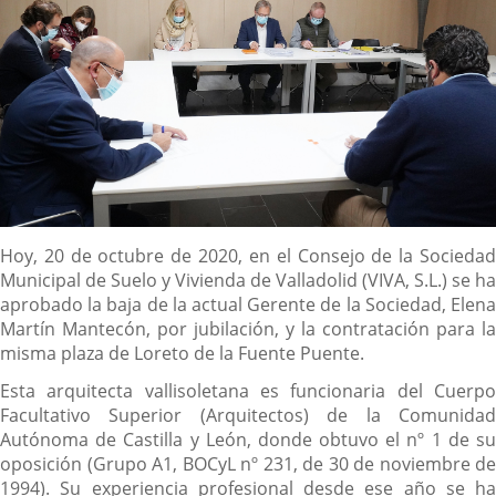
Descripción
Hoy, 20 de octubre de 2020, en el Consejo de la Sociedad
Municipal de Suelo y Vivienda de Valladolid (VIVA, S.L.) se ha
aprobado la baja de la actual Gerente de la Sociedad, Elena
Martín Mantecón, por jubilación, y la contratación para la
misma plaza de Loreto de la Fuente Puente.
Esta arquitecta vallisoletana es funcionaria del Cuerpo
Facultativo Superior (Arquitectos) de la Comunidad
Autónoma de Castilla y León, donde obtuvo el nº 1 de su
oposición (Grupo A1, BOCyL nº 231, de 30 de noviembre de
1994). Su experiencia profesional desde ese año se ha