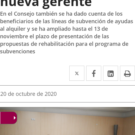
nueva gerente
En el Consejo también se ha dado cuenta de los
beneficiarios de las líneas de subvención de ayudas
al alquiler y se ha ampliado hasta el 13 de
noviembre el plazo de presentación de las
propuestas de rehabilitación para el programa de
subvenciones
Twitter
Enlace
Facebook
Enlace
Linked
Enlace
P
a
a
a
una
una
una
Fecha
20 de octubre de 2020
de
aplicación
aplicación
aplica
la
noticia
externa.
externa.
extern