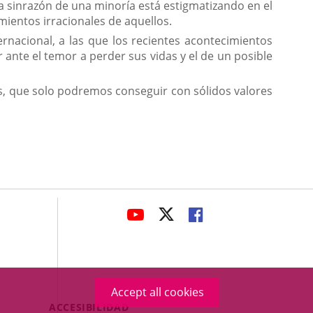
la sinrazón de una minoría está estigmatizando en el
ientos irracionales de aquellos.
rnacional, a las que los recientes acontecimientos
ante el temor a perder sus vidas y el de un posible
s, que solo podremos conseguir con sólidos valores
avaHeaderSocial
LINK
LINK
LINK
TO
TO
TO
EXTERNAL
EXTERNAL
EXTERNAL
APPLICATION.
APPLICATION.
APPLICATION.
Accept all cookies
Menú
ACCESIBILIDAD