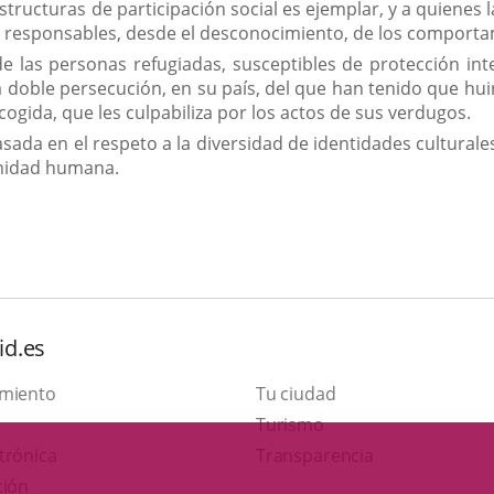
structuras de participación social es ejemplar, y a quienes 
 responsables, desde el desconocimiento, de los comportam
e las personas refugiadas, susceptibles de protección inte
doble persecución, en su país, del que han tenido que huir 
cogida, que les culpabiliza por los actos de sus verdugos.
ada en el respeto a la diversidad de identidades culturale
gnidad humana.
id.es
amiento
Tu ciudad
This
Turismo
Link
link
trónica
Transparencia
to
will
ción