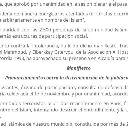
ca, que aprobó por unanimidad en la sesión plenaria el pas
dena de manera enérgica los atentados terroristas ocurrid
a arbitrariamente en nombre del Islam".
lidaridad con las 2.500 personas de la comunidad islámi
demás estructuras de participación social.
nto contra la Intolerancia, ha leído dicho manifiesto. Tras
i Mahmoud, y Elberkkay Gπervou, de la Asociación Al Hostak
cordia 1998, ha aprovechado su presencia en Alcaldía para 
Manifiesto
Pronunciamiento contra la discriminación de la poblaci
grantes, órgano de participación y consulta en defensa de
ria celebrada el 17 de noviembre y por unanimidad, acordó 
ntados terroristas ocurridos recientemente en París, fru
re del Islam, intentando destruir el entendimiento y la c
.
ad islámica de nuestro municipio, constituida por más de