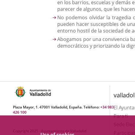
en los barrios, escuelas y demás e
parecer de algunos, que les hacen
No podemos olvidar la tragedia d
pueden hacer susceptibles de una 
entorno hostil de la sociedad de a
Abogamos por una convivencia bas
democráticos y priorizando la di
valladol
El Ayunt
Plaza Mayor, 1. 47001 Valladolid, España. Teléfono:
+34 983
426 100
Para ti
Sede Elec
Copyright 2025 - Ayuntamiento de Valladolid
Participa
Use of cookies