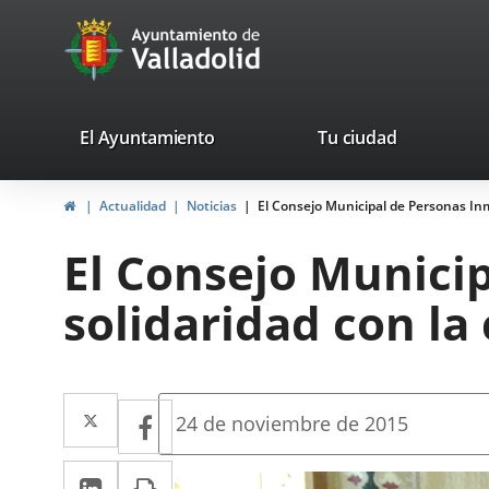
Portal
Jump to content
avaTop
Web
del
Ayuntamiento
valladolid.es
El Ayuntamiento
Tu ciudad
de
Home
Actualidad
Noticias
El Consejo Municipal de Personas Inm
Valladolid
El Consejo Munici
solidaridad con la
Twitter
Enlace
Facebook
Enlace
Fecha
24 de noviembre de 2015
de
a
a
la
Linkedin
Enlace
Print
una
noticia