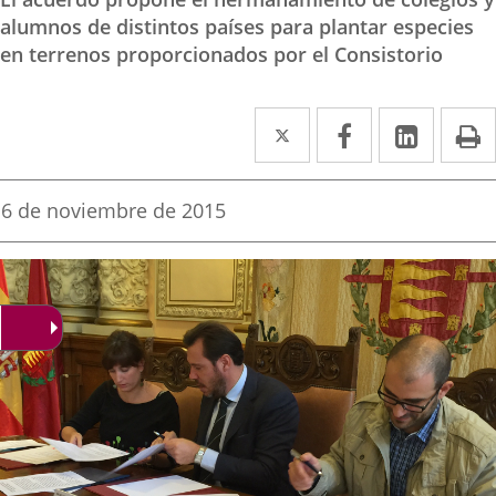
alumnos de distintos países para plantar especies
en terrenos proporcionados por el Consistorio
Twitter
Enlace
Facebook
Enlace
Linked
Enlace
P
a
a
a
una
una
una
Fecha
6 de noviembre de 2015
de
aplicación
aplicación
aplica
la
noticia
externa.
externa.
extern