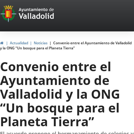
Portal
Jump to content
Web
del
Ayuntamiento
Home
Actualidad
Noticias
Convenio entre el Ayuntamiento de Valladolid
y la ONG “Un bosque para el Planeta Tierra”
de
Convenio entre el
Valladolid
Ayuntamiento de
Valladolid y la ONG
“Un bosque para el
Planeta Tierra”
El acuerdo propone el hermanamiento de colegios y