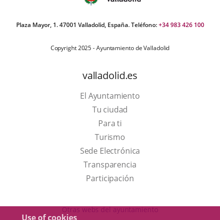
Plaza Mayor, 1. 47001 Valladolid, España. Teléfono:
+34 983 426 100
Copyright 2025 - Ayuntamiento de Valladolid
valladolid.es
El Ayuntamiento
Tu ciudad
Para ti
This
Turismo
link
Link
Sede Electrónica
will
to
Transparencia
open
external
Participación
in
application.
a
Otras webs del ayuntamiento
Use of cookies
pop-