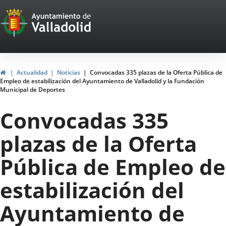
Portal
Jump to content
Web
del
Ayuntamiento
Home
Actualidad
Noticias
Convocadas 335 plazas de la Oferta Pública de
Empleo de estabilización del Ayuntamiento de Valladolid y la Fundación
de
Municipal de Deportes
Valladolid
Convocadas 335
plazas de la Oferta
Pública de Empleo de
estabilización del
Ayuntamiento de