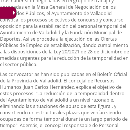
Descripción
noticia
externa.
externa.
extern
Tras haber sido negociadas en el grupo de trabajo y
aprobadas en la Mesa General de Negociación de los
Empleados Públicos, el Ayuntamiento de Valladolid
convoca los procesos selectivos de concurso y concurso
oposición para la estabilización del personal temporal del
Ayuntamiento de Valladolid y la Fundación Municipal de
Deportes. Así se procede a la ejecución de las Ofertas
Públicas de Empleo de estabilización, dando cumplimiento
a las disposiciones de la Ley 20/2021 de 28 de diciembre de
medidas urgentes para la reducción de la temporalidad en
el sector público.
Las convocatorias han sido publicadas en el Boletín Oficial
de la Provincia de Valladolid. El concejal de Recursos
Humanos, Juan Carlos Hernández, explica el objetivo de
estos procesos: "La reducción de la temporalidad dentro
del Ayuntamiento de Valladolid a un nivel razonable,
eliminando las situaciones de abuso de esta figura , y
convirtiendo en estructurales plazas que venían siendo
ocupadas de forma temporal durante un largo período de
tiempo". Además, el concejal responsable de Personal