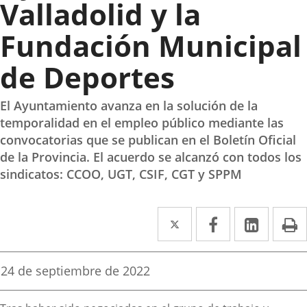
Valladolid y la
Fundación Municipal
de Deportes
El Ayuntamiento avanza en la solución de la
temporalidad en el empleo público mediante las
convocatorias que se publican en el Boletín Oficial
de la Provincia. El acuerdo se alcanzó con todos los
sindicatos: CCOO, UGT, CSIF, CGT y SPPM
Twitter
Enlace
Facebook
Enlace
Linked
Enlace
P
a
a
a
una
una
una
Fecha
24 de septiembre de 2022
de
aplicación
aplicación
aplica
la