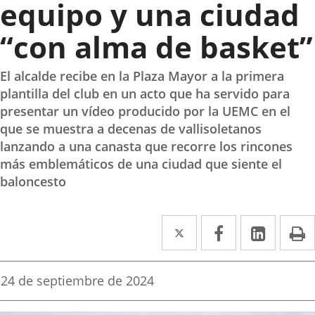
equipo y una ciudad
“con alma de basket”
El alcalde recibe en la Plaza Mayor a la primera
plantilla del club en un acto que ha servido para
presentar un vídeo producido por la UEMC en el
que se muestra a decenas de vallisoletanos
lanzando a una canasta que recorre los rincones
más emblemáticos de una ciudad que siente el
baloncesto
Twitter
Enlace
Facebook
Enlace
Linked
Enlace
P
a
a
a
una
una
una
Fecha
24 de septiembre de 2024
de
aplicación
aplicación
aplica
la