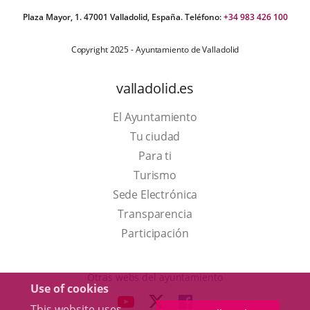
Plaza Mayor, 1. 47001 Valladolid, España. Teléfono:
+34 983 426 100
Copyright 2025 - Ayuntamiento de Valladolid
valladolid.es
El Ayuntamiento
Tu ciudad
Para ti
This
Turismo
link
Link
Sede Electrónica
will
to
Transparencia
open
external
Participación
in
application.
a
Otras webs del ayuntamiento
Use of cookies
pop-
aderSocial
LINK
LINK
LINK
This website uses
up