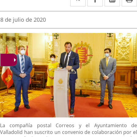
a
a
a
una
una
una
Fecha
8 de julio de 2020
de
aplicación
aplicación
aplica
la
noticia
externa.
externa.
extern
Descripción
La compañía postal Correos y el Ayuntamiento de
Valladolid han suscrito un convenio de colaboración por el