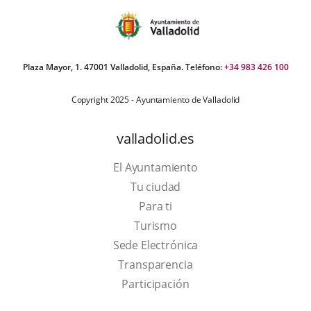
Plaza Mayor, 1. 47001 Valladolid, España. Teléfono:
+34 983 426 100
Copyright 2025 - Ayuntamiento de Valladolid
valladolid.es
El Ayuntamiento
Tu ciudad
Para ti
This
Turismo
link
Link
Sede Electrónica
will
to
Transparencia
open
external
Participación
in
application.