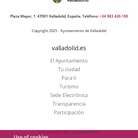
Plaza Mayor, 1. 47001 Valladolid, España. Teléfono:
+34 983 426 100
Copyright 2025 - Ayuntamiento de Valladolid
valladolid.es
El Ayuntamiento
Tu ciudad
Para ti
This
Turismo
link
Link
Sede Electrónica
will
to
Transparencia
open
external
Participación
in
application.
a
Otras webs del ayuntamiento
Use of cookies
pop-