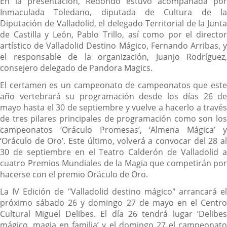
En la presentación, Redondo estuvo acompañada por
Inmaculada Toledano, diputada de Cultura de la
Diputación de Valladolid, el delegado Territorial de la Junta
de Castilla y León, Pablo Trillo, así como por el director
artístico de Valladolid Destino Mágico, Fernando Arribas, y
el responsable de la organización, Juanjo Rodríguez,
consejero delegado de Pandora Magics.
El certamen es un campeonato de campeonatos que este
año vertebrará su programación desde los días 26 de
mayo hasta el 30 de septiembre y vuelve a hacerlo a través
de tres pilares principales de programación como son los
campeonatos ‘Oráculo Promesas’, ‘Almena Mágica’ y
‘Oráculo de Oro’. Este último, volverá a convocar del 28 al
30 de septiembre en el Teatro Calderón de Valladolid a
cuatro Premios Mundiales de la Magia que competirán por
hacerse con el premio Oráculo de Oro.
La IV Edición de "Valladolid destino mágico" arrancará el
próximo sábado 26 y domingo 27 de mayo en el Centro
Cultural Miguel Delibes. El día 26 tendrá lugar ‘Delibes
mágico, magia en familia’ y el domingo 27 el campeonato