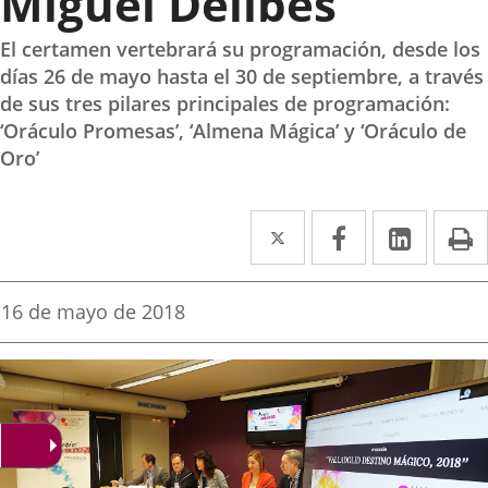
Miguel Delibes
El certamen vertebrará su programación, desde los
días 26 de mayo hasta el 30 de septiembre, a través
de sus tres pilares principales de programación:
‘Oráculo Promesas’, ‘Almena Mágica’ y ‘Oráculo de
Oro’
Twitter
Enlace
Facebook
Enlace
Linked
Enlace
P
a
a
a
una
una
una
Fecha
16 de mayo de 2018
de
aplicación
aplicación
aplica
la
noticia
externa.
externa.
extern