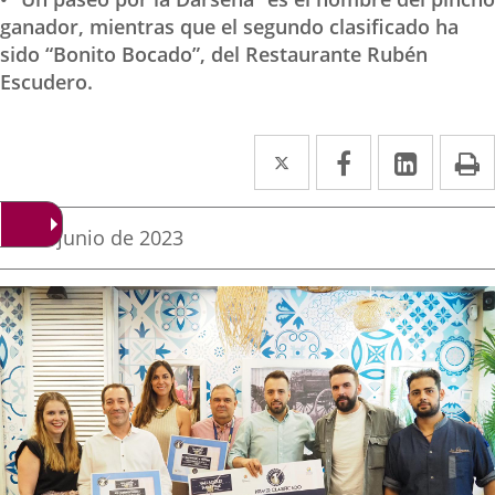
ganador, mientras que el segundo clasificado ha
sido “Bonito Bocado”, del Restaurante Rubén
Escudero.
Twitter
Enlace
Facebook
Enlace
Linked
Enlace
P
a
a
a
una
una
una
Fecha
29 de junio de 2023
de
aplicación
aplicación
aplica
la
noticia
externa.
externa.
extern