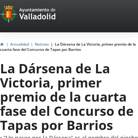
Portal
Jump to content
Web
del
Ayuntamiento
Home
Actualidad
Noticias
La Dársena de La Victoria, primer premio de la
cuarta fase del Concurso de Tapas por Barrios
de
La Dársena de La
Valladolid
Victoria, primer
premio de la cuarta
fase del Concurso de
Tapas por Barrios
• “Un paseo por la Dársena” es el nombre del pincho