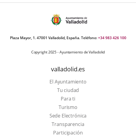
por
iders:
barrios
.
Plaza Mayor, 1. 47001 Valladolid, España. Teléfono:
+34 983 426 100
Copyright 2025 - Ayuntamiento de Valladolid
valladolid.es
El Ayuntamiento
Tu ciudad
Para ti
This
Turismo
link
Link
Sede Electrónica
will
to
Transparencia
open
external
Participación