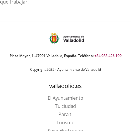
que trabajar.
Plaza Mayor, 1. 47001 Valladolid, España. Teléfono:
+34 983 426 100
Copyright 2025 - Ayuntamiento de Valladolid
valladolid.es
El Ayuntamiento
Tu ciudad
Para ti
This
Turismo
link
Link
Sede Electrónica