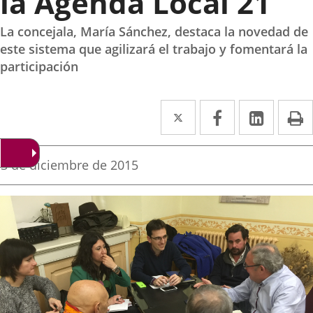
la Agenda Local 21
La concejala, María Sánchez, destaca la novedad de
este sistema que agilizará el trabajo y fomentará la
participación
Twitter
Enlace
Facebook
Enlace
Linked
Enlace
P
a
a
a
una
una
una
Fecha
3 de diciembre de 2015
de
aplicación
aplicación
aplica
la
noticia
externa.
externa.
extern