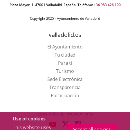
Plaza Mayor, 1. 47001 Valladolid, España. Teléfono:
+34 983 426 100
Copyright 2025 - Ayuntamiento de Valladolid
valladolid.es
El Ayuntamiento
Tu ciudad
Para ti
This
Turismo
link
Link
Sede Electrónica
will
to
Transparencia
open
external
Participación
in
application.
a
Otras webs del ayuntamiento
Use of cookies
pop-
aderSocial
LINK
LINK
LINK
This website uses
up
Accept all cookies