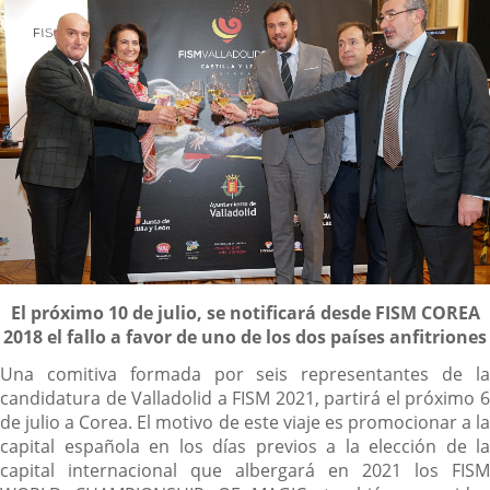
Descripción
El próximo 10 de julio, se notificará desde FISM COREA
2018 el fallo a favor de uno de los dos países anfitriones
Una comitiva formada por seis representantes de la
candidatura de Valladolid a FISM 2021, partirá el próximo 6
de julio a Corea. El motivo de este viaje es promocionar a la
capital española en los días previos a la elección de la
capital internacional que albergará en 2021 los FISM