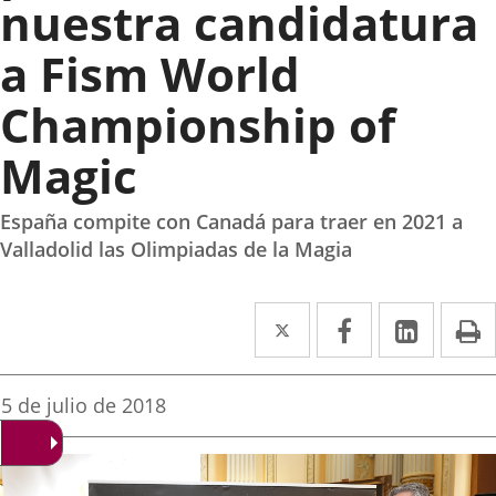
nuestra candidatura
a Fism World
Championship of
Magic
España compite con Canadá para traer en 2021 a
Valladolid las Olimpiadas de la Magia
Twitter
Enlace
Facebook
Enlace
Linked
Enlace
P
a
a
a
una
una
una
Fecha
5 de julio de 2018
de
aplicación
aplicación
aplica
la
noticia
externa.
externa.
extern