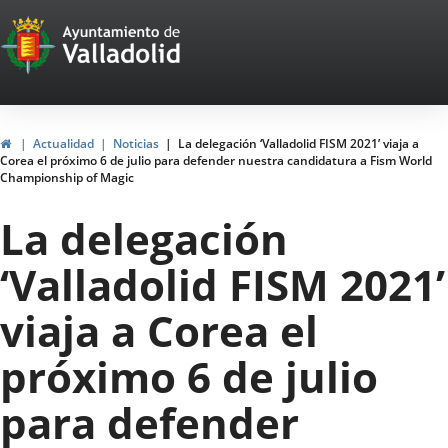
Portal
Jump to content
Web
del
Ayuntamiento
Home
Actualidad
Noticias
La delegación ‘Valladolid FISM 2021’ viaja a
Corea el próximo 6 de julio para defender nuestra candidatura a Fism World
de
Championship of Magic
Valladolid
La delegación
‘Valladolid FISM 2021’
viaja a Corea el
próximo 6 de julio
para defender