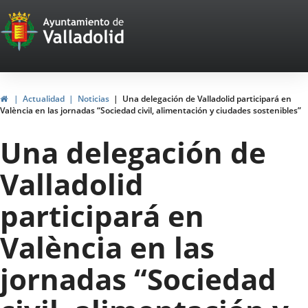
Portal
Jump to content
Web
del
Ayuntamiento
Home
Actualidad
Noticias
Una delegación de Valladolid participará en
València en las jornadas “Sociedad civil, alimentación y ciudades sostenibles”
de
Una delegación de
Valladolid
Valladolid
participará en
València en las
jornadas “Sociedad