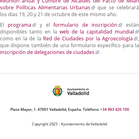
un
Reunión anual y Cumbre de Alcaldes del Pacto de Milán
Enlace
apl
sobre Políticas Alimentarias Urbanas
que se celebrará
a
ext
los días 19, 20 y 21 de octubre de este mismo año.
una
Enlace
Enlace
El
programa
y el
formulario de inscripción
está
aplicación
a
a
disponibles tanto en la
web de la capitalidad mundial
externa.
una
una
como en la de la
Red de Ciudades por la Agroecología
,
aplicación
aplicac
que dispone también de una formulario específico para la
externa.
Enlace
externa
inscripción de delegaciones de ciudades
.
a
una
aplicación
externa.
Plaza Mayor, 1. 47001 Valladolid, España. Teléfono:
+34 983 426 100
Copyright 2025 - Ayuntamiento de Valladolid