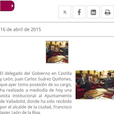
Twitter
Enlace
Facebook
Enlace
Linked
Enlace
P
a
a
a
una
una
una
Fecha
16 de abril de 2015
de
aplicación
aplicación
aplica
la
noticia
externa.
externa.
extern
Descripción
El delegado del Gobierno en Castilla
y León, Juan Carlos Suárez Quiñones,
que ayer tomo posesión de su cargo,
ha realizado a mediodía de hoy una
visita institucional al Ayuntamiento
de Valladolid, donde ha sido recibido
por el alcalde de la ciudad, Francisco
Javier León de la Riva.