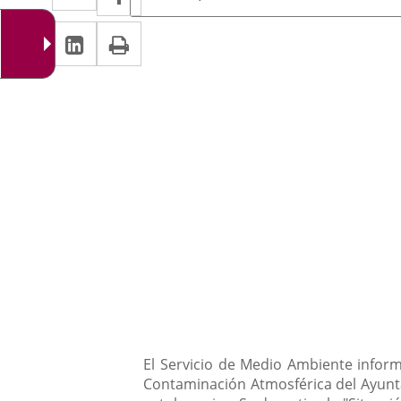
de
a
a
la
Linkedin
Enlace
Print
una
noticia
una
a
aplicación
aplicación
una
externa.
externa.
aplicación
externa.
Descripción
El Servicio de Medio Ambiente infor
Contaminación Atmosférica del Ayunt