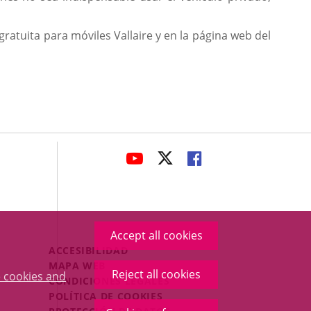
gratuita para móviles Vallaire y en la página web del
avaHeaderSocial
LINK
LINK
LINK
TO
TO
TO
EXTERNAL
EXTERNAL
EXTERNAL
APPLICATION.
APPLICATION.
APPLICATION.
Accept all cookies
Menú
ACCESIBILIDAD
Legal
MAPA WEB
Reject all cookies
 cookies and
Footer
CONDICIONES LEGALES
POLÍTICA DE COOKIES