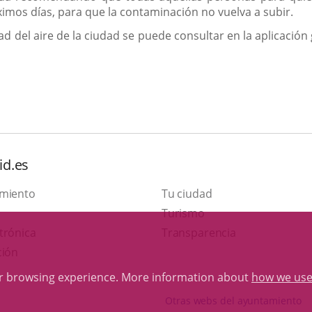
imos días, para que la contaminación no vuelva a subir.
ad del aire de la ciudad se puede consultar en la aplicación 
id.es
amiento
Tu ciudad
This
Turismo
Link
link
trónica
Transparencia
to
will
ción
external
open
ur browsing experience. More information about
how we use
application.
in
Otras webs del ayuntamiento
a