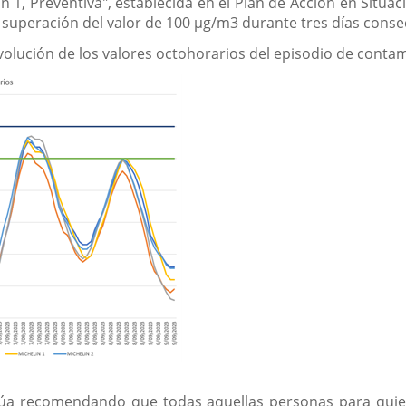
ón 1, Preventiva", establecida en el Plan de Acción en Situ
a superación del valor de 100 µg/m3 durante tres días conse
 evolución de los valores octohorarios del episodio de cont
úa recomendando que todas aquellas personas para quiene