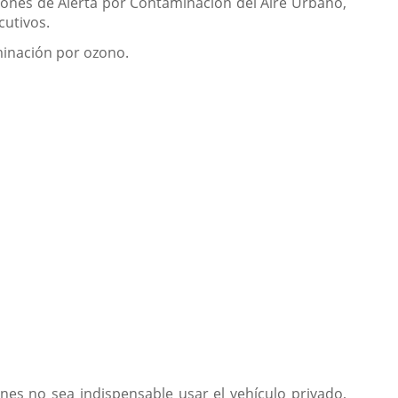
aciones de Alerta por Contaminación del Aire Urbano,
cutivos.
aminación por ozono.
s no sea indispensable usar el vehículo privado,