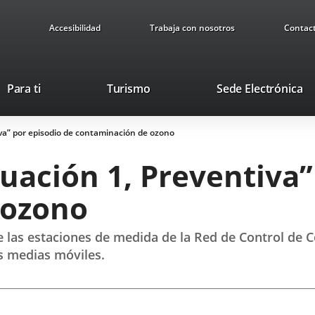
Accesibilidad
Trabaja con nosotros
Contac
This
Li
Para ti
Turismo
Sede Electrónica
link
to
will
ex
iva” por episodio de contaminación de ozono
open
ap
in
tuación 1, Preventiva”
a
pop-
 ozono
up
window.
de las estaciones de medida de la Red de Control d
s medias móviles.