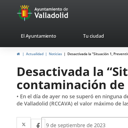
Portal
Jump to content
avaTop
Web
del
Ayuntamiento
valladolid.es
El Ayuntamiento
Tu ciudad
de
Home
Actualidad
Noticias
Desactivada la “Situación 1, Prevent
Valladolid
Desactivada la “Si
contaminación de
• En el día de ayer no se superó en ninguna 
de Valladolid (RCCAVA) el valor máximo de la
Twitter
Enlace
Facebook
Enlace
Fecha
9 de septiembre de 2023